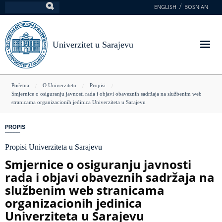
Skoči
ENGLISH
BOSNIAN
Pretraga
na
glavni
sadržaj
Univerzitet u Sarajevu
You
Početna
O Univerzitetu
Propisi
Smjernice o osiguranju javnosti rada i objavi obaveznih sadržaja na službenim web
are
stranicama organizacionih jedinica Univerziteta u Sarajevu
here
PROPIS
Propisi Univerziteta u Sarajevu
Smjernice o osiguranju javnosti
rada i objavi obaveznih sadržaja na
službenim web stranicama
organizacionih jedinica
Univerziteta u Sarajevu