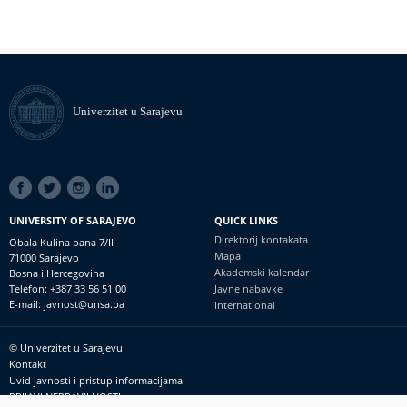
Univerzitet u Sarajevu
SOCIAL
LINKS
UNIVERSITY OF SARAJEVO
QUICK LINKS
Direktorij kontakata
Obala Kulina bana 7/II
Mapa
71000 Sarajevo
Akademski kalendar
Bosna i Hercegovina
Telefon: +387 33 56 51 00
Javne nabavke
E-mail: javnost@unsa.ba
International
© Univerzitet u Sarajevu
Footer
Kontakt
meni
Uvid javnosti i pristup informacijama
PRIJAVI NEPRAVILNOSTI