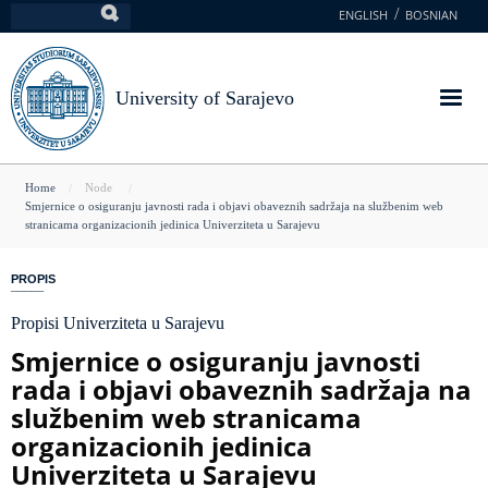
Skip
ENGLISH
BOSNIAN
Search
to
main
content
University of Sarajevo
You
Home
Node
Smjernice o osiguranju javnosti rada i objavi obaveznih sadržaja na službenim web
are
stranicama organizacionih jedinica Univerziteta u Sarajevu
here
PROPIS
Propisi Univerziteta u Sarajevu
Smjernice o osiguranju javnosti
rada i objavi obaveznih sadržaja na
službenim web stranicama
organizacionih jedinica
Univerziteta u Sarajevu