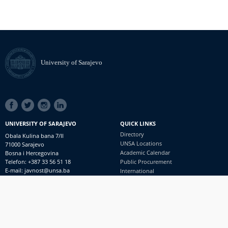
University of Sarajevo
SOCIAL
LINKS
UNIVERSITY OF SARAJEVO
QUICK LINKS
Directory
Obala Kulina bana 7/II
UNSA Locations
71000 Sarajevo
Academic Calendar
Bosna i Hercegovina
Telefon: +387 33 56 51 18
Public Procurement
E-mail: javnost@unsa.ba
International
© University of Sarajevo
Footer
Contact
meni
Freedom of Information and Access to Information
PRIJAVI NEPRAVILNOSTI