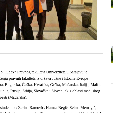
b „Iudex“ Pravnog fakulteta Univerziteta u Sarajevu je
nju pravnih fakulteta iz država Južne i Istočne Evrope
na, Bugarska, Češka, Hrvatska, Grčka, Mađarska, Italija, Malta,
ja, Rusija, Srbija, Slovačka i Slovenija) iz oblasti medijskog
pešti (Mađarska).
i i studentice: Zerina Ramović, Hamza Begić, Selma Memagić,