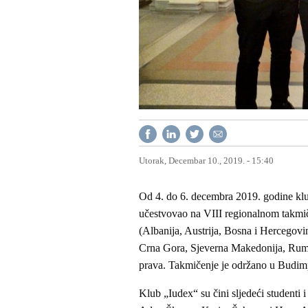
Utorak, Decembar 10., 2019. - 15:40
Od 4. do 6. decembra 2019. godine klu
učestvovao na VIII regionalnom takmiče
(Albanija, Austrija, Bosna i Hercegovi
Crna Gora, Sjeverna Makedonija, Rumuni
prava. Takmičenje je održano u Budim
Klub „Iudex“ su čini sljedeći student