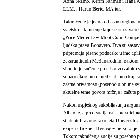
Adna Škamo, Kerim Šahman i Hana Alkić
LLM, i Harun Išerić, MA iur.
Takmičenje je jedno od osam regionalnih
svjetsko takmičenje koje se održava u
„Price Media Law Moot Court Competitio
ljudska prava Bonavero. Dva su sastavn
pripremaju pisane podneske u ime aplika
zagarantiranih Međunarodnim paktom o 
simuliraju suđenje pred Univerzalnim s
suparničkog tima, pred sudijama koji su
zaštite privatnosti (posebno u online sv
aktuelne teme govora mržnje i zaštite p
Nakon uspješnog sukobljavanja argume
Albanije, a pred sudijama – pravnicima
studenti Pravnog fakulteta Univerziteta 
ekipa iz Bosne i Hercegovine kojoj je 
Tokom takmičenja sudije su posebno poh