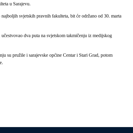
lteta u Sarajevu.
 najboljih svjetskih pravnih fakulteta, bit će održano od 30. marta
vu učestvovao dva puta na svjetskom takmičenju iz medijskog
ju su pružile i sarajevske općine Centar i Stari Grad, potom
e.