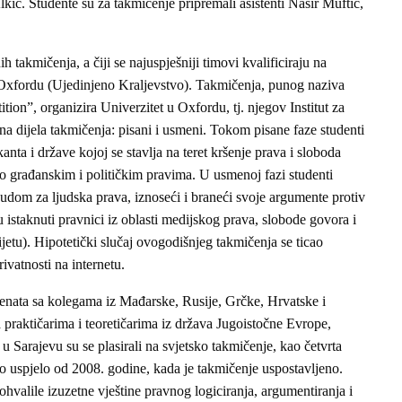
. Studente su za takmičenje pripremali asistenti Nasir Muftić,
 takmičenja, a čiji se najuspješniji timovi kvalificiraju na
 Oxfordu (Ujedinjeno Kraljevstvo). Takmičenja, punog naziva
n”, organizira Univerzitet u Oxfordu, tj. njegov Institut za
a dijela takmičenja: pisani i usmeni. Tokom pisane faze studenti
nta i države kojoj se stavlja na teret kršenje prava i sloboda
građanskim i političkim pravima. U usmenoj fazi studenti
udom za ljudska prava, iznoseći i braneći svoje argumente protiv
 istaknuti pravnici iz oblasti medijskog prava, slobode govora i
ijetu). Hipotetički slučaj ovogodišnjeg takmičenja se ticao
rivatnosti na internetu.
nata sa kolegama iz Mađarske, Rusije, Grčke, Hrvatske i
 praktičarima i teoretičarima iz država Jugoistočne Evrope,
u Sarajevu su se plasirali na svjetsko takmičenje, kao četvrta
to uspjelo od 2008. godine, kada je takmičenje uspostavljeno.
valile izuzetne vještine pravnog logiciranja, argumentiranja i