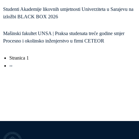
Studenti Akademije likovnih umjetnosti Univerziteta u Sarajevu na
izložbi BLACK BOX 2026
Mašinski fakultet UNSA | Praksa studenata treće godine smjer
Procesno i okolinsko inženjerstvo u firmi CETEOR
Obilježavanje
Stranica 1
strana
Sljedeća
››
stranica