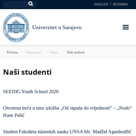
Skoči
ENGLISH
BOSNIAN
Pretraga
na
glavni
sadržaj
Univerzitet u Sarajevu
You
Početna
Taxonomy
Term
Naši studenti
are
here
Naši studenti
SEEDIG Youth School 2026
Otvorena treća u nizu izložba „Od otpada do vrijednosti“ – „Nodo“
Hane Pašić
Student Fakulteta islamskih nauka UNSA hfz. Madžid Aganhodžić