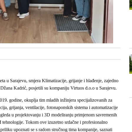
ta u Sarajevu, smjera Klimatizacije, grijanje i hlađenje, zajedno
 Džana Kadrić, posjetili su kompaniju Virtuos d.o.o u Sarajevu.
019. godine, okuplja tim mladih inžinjera specijalizovanih za
acija, grijanja, ventilacije, fotonaponskih sistema i automatizacije
ogleda u projektovanju i 3D modeliranju primjenom savremenih
 tehnologije. Tokom ove izuzetno srdačne i profesionalno
 priliku upoznati se s radom stručnog tima kompanije, saznati