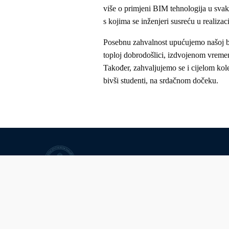
više o primjeni BIM tehnologija u svako
s kojima se inženjeri susreću u realizaci
Posebnu zahvalnost upućujemo našoj biv
toploj dobrodošlici, izdvojenom vreme
Također, zahvaljujemo se i cijelom kole
bivši studenti, na srdačnom dočeku.
Univerzitet u Sarajevu
© Univerzitet u Sarajevu
Kontakt
Uvid javnosti i pristup infor