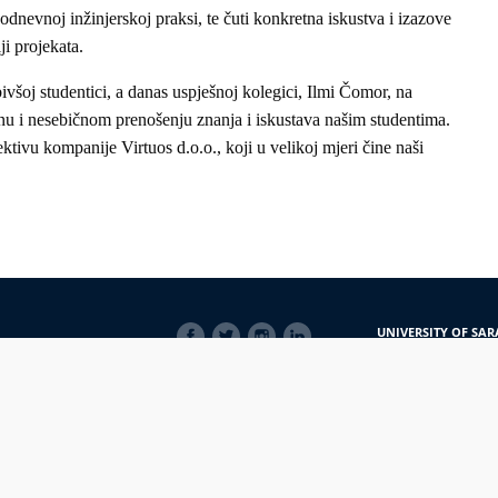
dnevnoj inžinjerskoj praksi, te čuti konkretna iskustva i izazove
ji projekata.
šoj studentici, a danas uspješnoj kolegici, Ilmi Čomor, na
nu i nesebičnom prenošenju znanja i iskustava našim studentima.
ktivu kompanije Virtuos d.o.o., koji u velikoj mjeri čine naši
SOCIAL
UNIVERSITY OF SAR
LINKS
Obala Kulina bana 7/
71000 Sarajevo
Bosna i Hercegovina
Telefon: +387 33 56 5
E-mail: javnost@uns
macijama
PRIJAVI NEPRAVILNOSTI
RSS
prijavikorupciju@unsa.ba