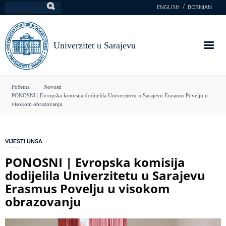
Skoči
ENGLISH
BOSNIAN
Pretraga
na
glavni
sadržaj
Univerzitet u Sarajevu
You
Početna
Novosti
PONOSNI | Evropska komisija dodijelila Univerzitetu u Sarajevu Erasmus Povelju u
are
visokom obrazovanju
here
VIJESTI UNSA
PONOSNI | Evropska komisija
dodijelila Univerzitetu u Sarajevu
Erasmus Povelju u visokom
obrazovanju