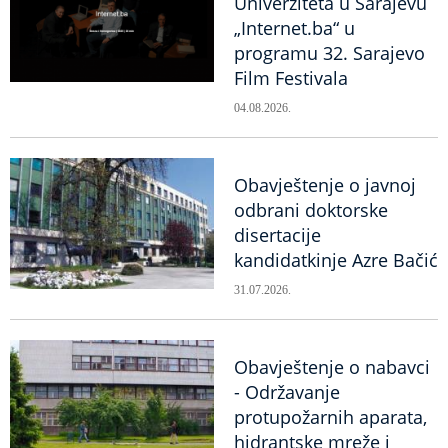
Univerziteta u Sarajevu
„Internet.ba“ u
programu 32. Sarajevo
Film Festivala
04.08.2026.
Obavještenje o javnoj
odbrani doktorske
disertacije
kandidatkinje Azre Bačić
31.07.2026.
Obavještenje o nabavci
- Održavanje
protupožarnih aparata,
hidrantske mreže i