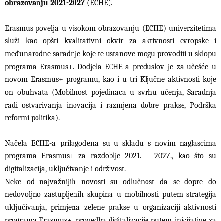
obrazovanju 2021-2027
(ECHE).
Erasmus povelja u visokom obrazovanju (ECHE) univerzitetima
služi kao opšti kvalitativni okvir za aktivnosti evropske i
međunarodne saradnje koje te ustanove mogu provoditi u sklopu
programa Erasmus+. Dodjela ECHE-a preduslov je za učešće u
novom Erasmus+ programu, kao i u tri Ključne aktivnosti koje
on obuhvata (Mobilnost pojedinaca u svrhu učenja, Saradnja
radi ostvarivanja inovacija i razmjena dobre prakse, Podrška
reformi politika).
Načela ECHE-a prilagođena su u skladu s novim naglascima
programa Erasmus+ za razdoblje 2021. – 2027., kao što su
digitalizacija, uključivanje i održivost.
Neke od najvažnijih novosti su odlučnost da se dopre do
nedovoljno zastupljenih skupina u mobilnosti putem strategija
uključivanja, primjena zelene prakse u organizaciji aktivnosti
programa Erasmus+, provedba digitalizacije putem inicijative za