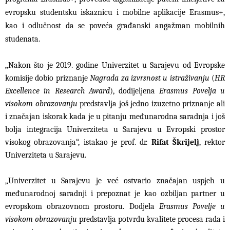
evropsku studentsku iskaznicu i mobilne aplikacije Erasmus+,
kao i odlučnost da se poveća građanski angažman mobilnih
studenata.
„Nakon što je 2019. godine Univerzitet u Sarajevu od Evropske
komisije dobio priznanje
Nagrada za izvrsnost u istraživanju
(
HR
Excellence in Research Award
), dodijeljena
Erasmus Povelja u
visokom obrazovanju
predstavlja još jedno izuzetno priznanje ali
i značajan iskorak kada je u pitanju međunarodna saradnja i još
bolja integracija Univerziteta u Sarajevu u Evropski prostor
visokog obrazovanja“, istakao je prof. dr.
Rifat Škrijelj
, rektor
Univerziteta u Sarajevu.
„Univerzitet u Sarajevu je već ostvario značajan uspjeh u
međunarodnoj saradnji i prepoznat je kao ozbiljan partner u
evropskom obrazovnom prostoru. Dodjela
Erasmus Povelje u
visokom obrazovanju
predstavlja potvrdu kvalitete procesa rada i