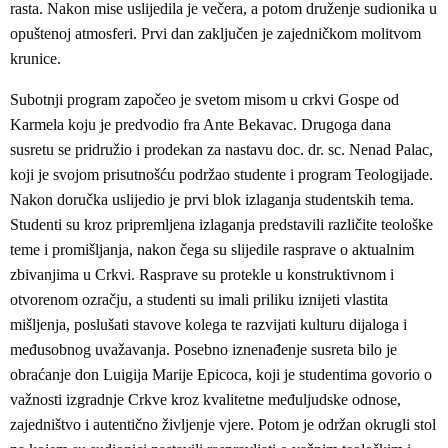
rasta. Nakon mise uslijedila je večera, a potom druženje sudionika u
opuštenoj atmosferi. Prvi dan zaključen je zajedničkom molitvom
krunice.
Subotnji program započeo je svetom misom u crkvi Gospe od
Karmela koju je predvodio fra Ante Bekavac. Drugoga dana
susretu se pridružio i prodekan za nastavu doc. dr. sc. Nenad Palac,
koji je svojom prisutnošću podržao studente i program Teologijade.
Nakon doručka uslijedio je prvi blok izlaganja studentskih tema.
Studenti su kroz pripremljena izlaganja predstavili različite teološke
teme i promišljanja, nakon čega su slijedile rasprave o aktualnim
zbivanjima u Crkvi. Rasprave su protekle u konstruktivnom i
otvorenom ozračju, a studenti su imali priliku iznijeti vlastita
mišljenja, poslušati stavove kolega te razvijati kulturu dijaloga i
međusobnog uvažavanja. Posebno iznenađenje susreta bilo je
obraćanje don Luigija Marije Epicoca, koji je studentima govorio o
važnosti izgradnje Crkve kroz kvalitetne međuljudske odnose,
zajedništvo i autentično življenje vjere. Potom je održan okrugli stol