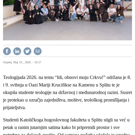
Srijeda, Maj 13., 2026. - 16:57
Teologijada 2026. na temu “Idi, obnovi moju Crkvu!” održana je 8.
i 9. svibnja u Oazi Mariji Krucifikse na Kamenu u Splitu te je
okupila studente teologije na državnoj i međunarodnoj razini. Susret
je protekao u ozračju zajedništva, molitve, teološkog promišljanja i
prijateljstva.
Studenti Katoličkoga bogoslovnog fakulteta u Splitu stigli su već u
petak u ranim jutarnjim satima kako bi pripremili prostor i sve
potrebno za dolazak gostiju. Od samoga početka vladala je ugodna