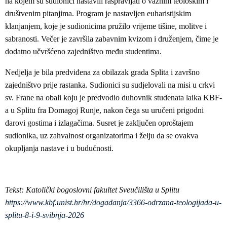
na kojem su sudionici nastavili raspravljati o važnim teološkim i
društvenim pitanjima. Program je nastavljen euharistijskim
klanjanjem, koje je sudionicima pružilo vrijeme tišine, molitve i
sabranosti. Večer je završila zabavnim kvizom i druženjem, čime je
dodatno učvršćeno zajedništvo među studentima.
Nedjelja je bila predviđena za obilazak grada Splita i završno
zajedništvo prije rastanka. Sudionici su sudjelovali na misi u crkvi
sv. Frane na obali koju je predvodio duhovnik studenata laika KBF-
a u Splitu fra Domagoj Runje, nakon čega su uručeni prigodni
darovi gostima i izlagačima. Susret je zaključen oproštajem
sudionika, uz zahvalnost organizatorima i želju da se ovakva
okupljanja nastave i u budućnosti.
Tekst: Katolički bogoslovni fakultet Sveučilišta u Splitu
https://www.kbf.unist.hr/hr/dogadanja/3366-odrzana-teologijada-u-
splitu-8-i-9-svibnja-2026