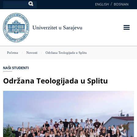
Skoči
ENGLISH
BOSNIAN
Pretraga
na
glavni
sadržaj
Univerzitet u Sarajevu
You
Početna
Novosti
Održana Teologijada u Splitu
are
NAŠI STUDENTI
here
Održana Teologijada u Splitu