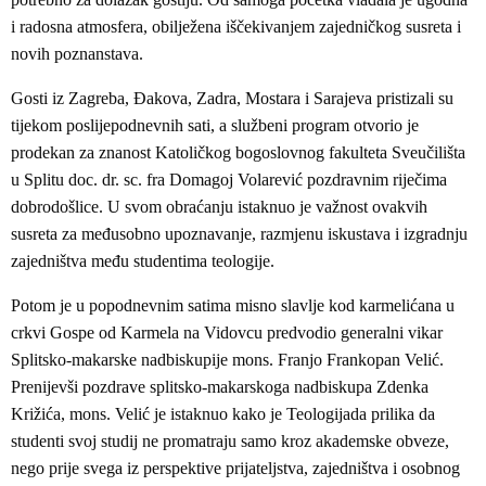
i radosna atmosfera, obilježena iščekivanjem zajedničkog susreta i
novih poznanstava.
Gosti iz Zagreba, Đakova, Zadra, Mostara i Sarajeva pristizali su
tijekom poslijepodnevnih sati, a službeni program otvorio je
prodekan za znanost Katoličkog bogoslovnog fakulteta Sveučilišta
u Splitu doc. dr. sc. fra Domagoj Volarević pozdravnim riječima
dobrodošlice. U svom obraćanju istaknuo je važnost ovakvih
susreta za međusobno upoznavanje, razmjenu iskustava i izgradnju
zajedništva među studentima teologije.
Potom je u popodnevnim satima misno slavlje kod karmelićana u
crkvi Gospe od Karmela na Vidovcu predvodio generalni vikar
Splitsko-makarske nadbiskupije mons. Franjo Frankopan Velić.
Prenijevši pozdrave splitsko-makarskoga nadbiskupa Zdenka
Križića, mons. Velić je istaknuo kako je Teologijada prilika da
studenti svoj studij ne promatraju samo kroz akademske obveze,
nego prije svega iz perspektive prijateljstva, zajedništva i osobnog