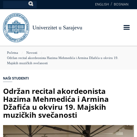
Skoči
ENGLISH
BOSNIAN
Pretraga
na
glavni
sadržaj
Univerzitet u Sarajevu
You
Početna
Novosti
Održan recital akordeonista Hazima Mehmedića i Armina Džafića u okviru 19.
are
Majskih muzičkih svečanosti
here
NAŠI STUDENTI
Održan recital akordeonista
Hazima Mehmedića i Armina
Džafića u okviru 19. Majskih
muzičkih svečanosti