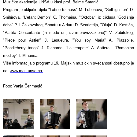
Muzičke akademije UNSA u klasi prof. Belme Šaranić.
Program je uključio djela "Latino tschuss" M. Lubenova, "Self-ignition" D.
Snihirova, "L'efant Demon" C. Thomaina, "Oktobar" iz ciklusa "Godišnja
doba" P. I Čajkovskog, Sonatu u A duru D. Scarlattija, "Oluja" D. Kostića,
"Partita Concertante (in modo di jazz-improvizzazione)" V. Zubitskog,
"Piece pour Astier" J. Lesueura, "You soy Maria" A, Piazzolle,
"Pondicherry tango" J. Richarda, "La tempete" A. Astiera i "Romanian
medley" I. Minunea.
Više informacija o programu 19. Majskih muzičkih svečanosti dostupno je
na:
www.mas.unsa.ba.
Foto: Vanja Čerimagić