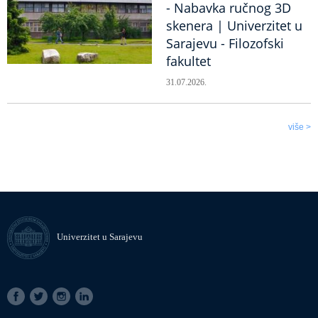
- Nabavka ručnog 3D
skenera | Univerzitet u
Sarajevu - Filozofski
fakultet
31.07.2026.
više >
Univerzitet u Sarajevu
SOCIAL
LINKS