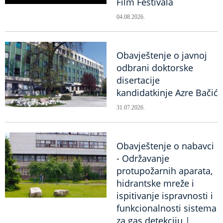
Film Festivala
04.08.2026.
Obavještenje o javnoj
odbrani doktorske
disertacije
kandidatkinje Azre Bačić
31.07.2026.
Obavještenje o nabavci
- Održavanje
protupožarnih aparata,
hidrantske mreže i
ispitivanje ispravnosti i
funkcionalnosti sistema
za gas detekciju |