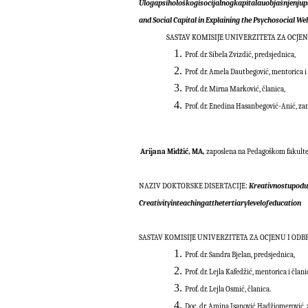
Uloga
psiholo
š
kog
i
socijalnog
kapitala
u
obja
š
njenju
p
and Social Capital in Explaining the Psychosocial W
SASTAV KOMISIJE UNIVERZITETA ZA OCJEN
Prof. dr. Sibela Zvizdić, predsjednica
Prof. dr. Amela Dautbegović, mentorica i 
Prof. dr. Mirna Marković, članica,
Prof. dr. Enedina Hasanbegović-Anić, za
Arijana Midžić, MA,
zaposlena na Pedagoškom fakulte
NAZIV DOKTORSKE DISERTACIJE:
Kreativnost
u
podu
Creativity
in
teaching
at
the
tertiary
level
of
education
SASTAV KOMISIJE UNIVERZITETA ZA OCJENU I ODB
Prof. dr. Sandra Bjelan, predsjednica,
Prof. dr. Lejla Kafedžić, mentorica i člani
Prof. dr. Lejla Osmić, članica.
Doc. dr. Amina Isanović Hadžiomerović, 