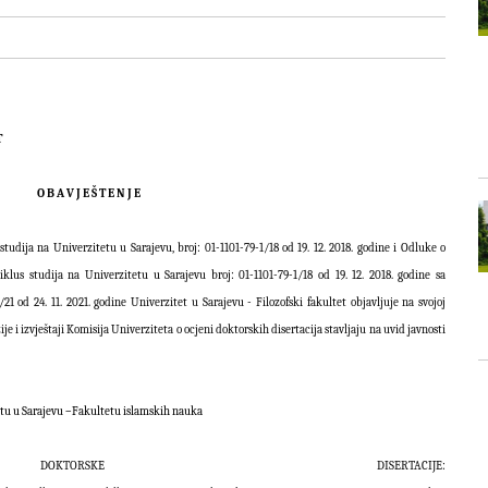
ZOFSKI FAKULTET
O B A V J E Š T E N J E
studija na Univerzitetu u Sarajevu, broj: 01-1101-79-1/18 od 19. 12. 2018. godine i Odluke o
lus studija na Univerzitetu u Sarajevu broj: 01-1101-79-1/18 od 19. 12. 2018. godine sa
od 24. 11. 2021. godine Univerzitet u Sarajevu - Filozofski fakultet objavljuje na svojoj
ije i izvještaji Komisija Univerziteta o ocjeni doktorskih disertacija stavljaju na uvid javnosti
tu u Sarajevu –Fakultetu islamskih nauka
ORSKE DISERTACIJE: