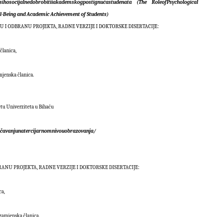
sihosocijalne
dobrobiti
i
akademskog
postignu
ć
a
studenata
(The
Role
of
Psychological
ell-Being and Academic Achievement of Students)
U I ODBRANU PROJEKTA, RADNE VERZIJE I DOKTORSKE DISERTACIJE:
,
članica,
mjenska članica.
tu Univerziteta u Bihaću
č
avanju
na
tercijarnom
nivou
obrazovanja/
RANU PROJEKTA, RADNE VERZIJE I DOKTORSKE DISERTACIJE:
ca,
zamjenska članica.