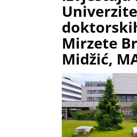
Univerzite
doktorskih
Mirzete Br
Midžić, M