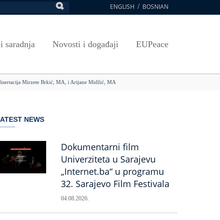
ENGLISH
BOSNIAN
retraga
Umjetnost, kultura i sport
Plan javnih nabavki
E-Prijava za ispite
oja UNSA
SAVRŠAVANJA
Izdavačka djelatnost
Osnovni elementi ugovora
Pristup informacijama
 i saradnja
Novosti i događaji
EUPeace
NSA
Publikacije
Javne nabavke organizacionih jedinica
 ravnopravnost UNSA
ismenost
Časopis Pregled
TRAIN
 disertacija Mirzete Brkić, MA, i Arijane Midžić, MA
 ravnopravnost UNSA
ivotnog učenja
a na UNSA
LATEST NEWS
ernice
ditacija
Dokumentarni film
Univerziteta u Sarajevu
„Internet.ba“ u programu
32. Sarajevo Film Festivala
04.08.2026.