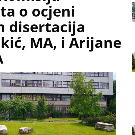
ta o ocjeni
 disertacija
kić, MA, i Arijane
A