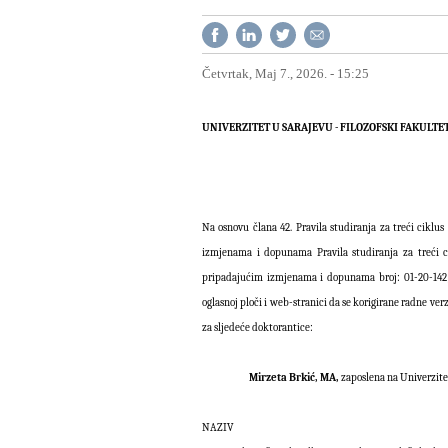
Četvrtak, Maj 7., 2026. - 15:25
UNIVERZITET U SARAJEVU - FILO
Na osnovu člana 42. Pravila studiranja za treći ciklus 
izmjenama i dopunama Pravila studiranja za treći cik
pripadajućim izmjenama i dopunama broj: 01-20-142/21 
oglasnoj ploči i web-stranici da se korigirane radne verz
za sljedeće doktorantice:
Mirzeta Brkić, MA,
zaposlena na
Univerzite
NAZIV DOKT