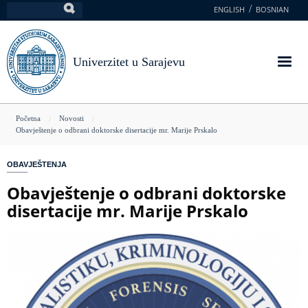
Skoči
ENGLISH
BOSNIAN
Pretraga
na
glavni
sadržaj
Univerzitet u Sarajevu
You
Početna
Novosti
Obavještenje o odbrani doktorske disertacije mr. Marije Prskalo
are
here
OBAVJEŠTENJA
Obavještenje o odbrani doktorske
disertacije mr. Marije Prskalo