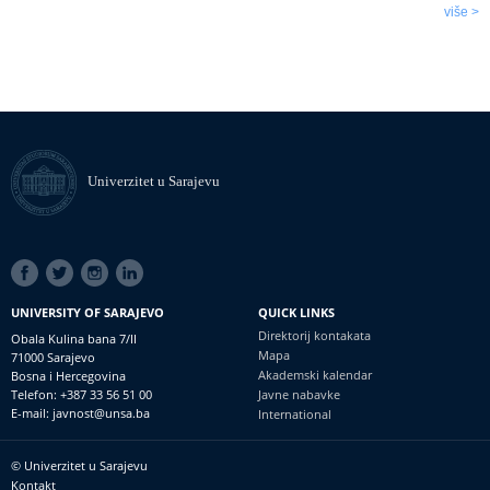
više >
Univerzitet u Sarajevu
SOCIAL
LINKS
UNIVERSITY OF SARAJEVO
QUICK LINKS
Direktorij kontakata
Obala Kulina bana 7/II
Mapa
71000 Sarajevo
Akademski kalendar
Bosna i Hercegovina
Telefon: +387 33 56 51 00
Javne nabavke
E-mail: javnost@unsa.ba
International
© Univerzitet u Sarajevu
Footer
Kontakt