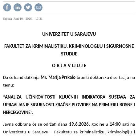
Srijeda, Juni 10., 2026. - 13:31
UNIVERZITET U SARAJEVU
FAKULTET ZA KRIMINALISTIKU, KRIMINOLOGIJU I SIGURNOSNE
STUDIJE
O B J A V LJ U J E
Da će kandidatkinja
Mr. Marija Prskalo
braniti doktorsku disertaciju na
temu:
”
ANALIZA UČINKOVITOSTI KLJUČNIH INDIKATORA SUSTAVA ZA
UPRAVLJANJE SIGURNOSTI ZRAČNE PLOVIDBE NA PRIMJERU BOSNE I
HERCEGOVINE
”.
Javna odbrana će se održati dana
19.6.2026.
godine u
14:00
sati na
Univerzitetu u Sarajevu - Fakultetu za kriminalistiku, kriminologiju i