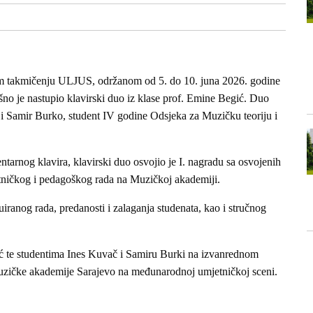
om takmičenju ULJUS, održanom od 5. do 10. juna 2026. godine
no je nastupio klavirski duo iz klase prof. Emine Begić. Duo
, i Samir Burko, student IV godine Odsjeka za Muzičku teoriju i
tarnog klavira, klavirski duo osvojio je I. nagradu sa osvojenih
tničkog i pedagoškog rada na Muzičkoj akademiji.
uiranog rada, predanosti i zalaganja studenata, kao i stručnog
gić te studentima Ines Kuvač i Samiru Burki na izvanrednom
Muzičke akademije Sarajevo na međunarodnoj umjetničkoj sceni.