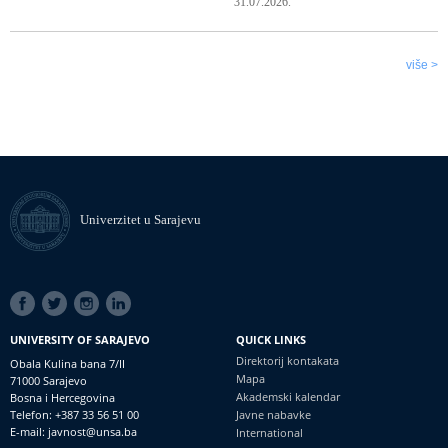
31.07.2026.
više >
Univerzitet u Sarajevu
SOCIAL
LINKS
UNIVERSITY OF SARAJEVO
QUICK LINKS
Direktorij kontakata
Obala Kulina bana 7/II
Mapa
71000 Sarajevo
Akademski kalendar
Bosna i Hercegovina
Telefon: +387 33 56 51 00
Javne nabavke
E-mail: javnost@unsa.ba
International