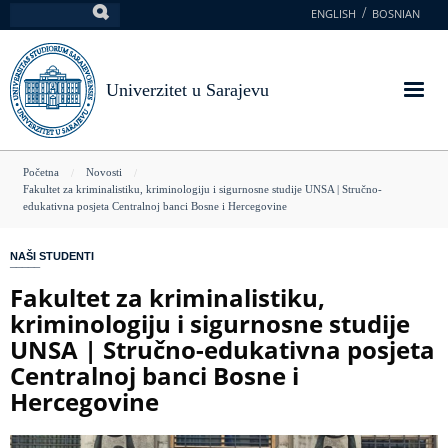
Skoči
ENGLISH
BOSNIAN
Pretraga
na
glavni
sadržaj
Univerzitet u Sarajevu
You
Početna
Novosti
Fakultet za kriminalistiku, kriminologiju i sigurnosne studije UNSA | Stručno-
are
edukativna posjeta Centralnoj banci Bosne i Hercegovine
here
NAŠI STUDENTI
Fakultet za kriminalistiku,
kriminologiju i sigurnosne studije
UNSA | Stručno-edukativna posjeta
Centralnoj banci Bosne i
Hercegovine