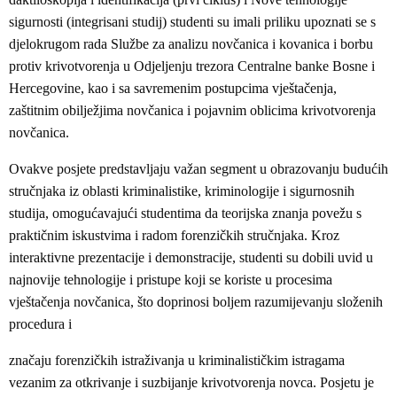
sigurnosti (integrisani studij) studenti su imali priliku upoznati se s
djelokrugom rada Službe za analizu novčanica i kovanica i borbu
protiv krivotvorenja u Odjeljenju trezora Centralne banke Bosne i
Hercegovine, kao i sa savremenim postupcima vještačenja,
zaštitnim obilježjima novčanica i pojavnim oblicima krivotvorenja
novčanica.
Ovakve posjete predstavljaju važan segment u obrazovanju budućih
stručnjaka iz oblasti kriminalistike, kriminologije i sigurnosnih
studija, omogućavajući studentima da teorijska znanja povežu s
praktičnim iskustvima i radom forenzičkih stručnjaka. Kroz
interaktivne prezentacije i demonstracije, studenti su dobili uvid u
najnovije tehnologije i pristupe koji se koriste u procesima
vještačenja novčanica, što doprinosi boljem razumijevanju složenih
procedura i
značaju forenzičkih istraživanja u kriminalističkim istragama
vezanim za otkrivanje i suzbijanje krivotvorenja novca. Posjetu je