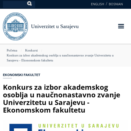
Skoči
ENGLISH
BOSNIAN
Pretraga
na
glavni
sadržaj
Univerzitet u Sarajevu
You
Početna
Konkursi
Konkurs za izbor akademskog osoblja u naučnonastavno zvanje Univerzitetu u
are
Sarajevu - Ekonomskom fakultetu
here
EKONOMSKI FAKULTET
Konkurs za izbor akademskog
osoblja u naučnonastavno zvanje
Univerzitetu u Sarajevu -
Ekonomskom fakultetu