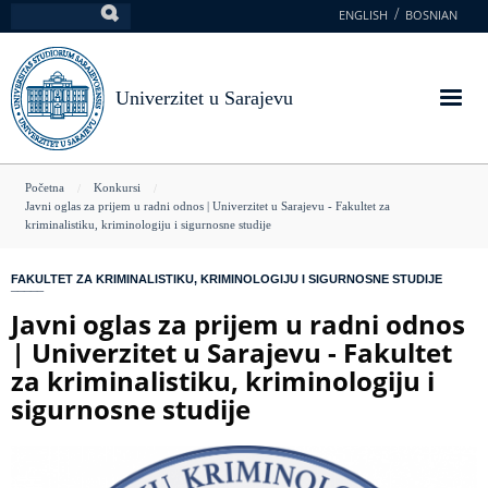
Skoči
ENGLISH
BOSNIAN
Pretraga
na
glavni
sadržaj
Univerzitet u Sarajevu
You
Početna
Konkursi
Javni oglas za prijem u radni odnos | Univerzitet u Sarajevu - Fakultet za
are
kriminalistiku, kriminologiju i sigurnosne studije
here
FAKULTET ZA KRIMINALISTIKU, KRIMINOLOGIJU I SIGURNOSNE STUDIJE
Javni oglas za prijem u radni odnos
| Univerzitet u Sarajevu - Fakultet
za kriminalistiku, kriminologiju i
sigurnosne studije