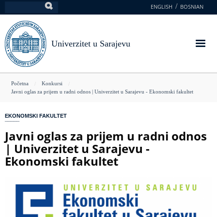
Skoči
ENGLISH
BOSNIAN
Pretraga
na
glavni
sadržaj
Univerzitet u Sarajevu
You
Početna
Konkursi
Javni oglas za prijem u radni odnos | Univerzitet u Sarajevu - Ekonomski fakultet
are
here
EKONOMSKI FAKULTET
Javni oglas za prijem u radni odnos
| Univerzitet u Sarajevu -
Ekonomski fakultet