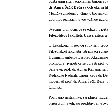
odabranim internacionalnim timom autor
dr. Amra Šačić Beća
sa Odsjeka za his
Muzičke akademije, čime je bosanskohe
doprinos realizaciji ovog važnog naci
Svečana promocija će se održati u
peta
Filozofskog fakulteta Univerziteta u
O Leksikonu, njegovoj strukturi i proc
Filozofskog fakulteta, istraživači i čla
Husnija Kamberović ispred Akademije
promotora javnosti će se obratiti prof.
Sarajevu, prof. dr. Adnan Kaljanac sa is
Redakcije Radmila Ćapin, kao i dr. De
moderirati prof. dr. Amra Šačić Beća, v
fakulteta.
Pozivamo nastavnike, saradnike, student
prisustvom uveličaju predstavljanje ovo