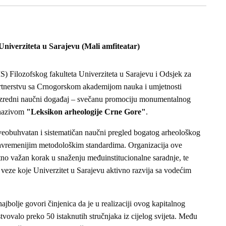
 Univerziteta u Sarajevu (Mali amfiteatar)
IS) Filozofskog fakulteta Univerziteta u Sarajevu i Odsjek za
partnerstvu sa Crnogorskom akademijom nauka i umjetnosti
zredni naučni događaj – svečanu promociju monumentalnog
 nazivom
"Leksikon arheologije Crne Gore"
.
sveobuhvatan i sistematičan naučni pregled bogatog arheološkog
savremenijim metodološkim standardima. Organizacija ove
tno važan korak u snaženju međuinstitucionalne saradnje, te
e veze koje Univerzitet u Sarajevu aktivno razvija sa vodećim
ajbolje govori činjenica da je u realizaciji ovog kapitalnog
vovalo preko 50 istaknutih stručnjaka iz cijelog svijeta. Među