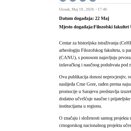
Utorak, Maj 19., 2026. - 17:46
Datum događaja
22
Maj
Mjesto događaja
Filozofski fakultet
Centar za historijska istraživanja (CeH
arheologiju Filozofskog fakulteta, u 
(CANU), s ponosom najavljuju prvora
izdavačkog i naučnog poduhvata pod
Ova publikacija donosi neprocjenjiv, 
naslijeđa Crne Gore, rađen prema naj
promocije u Sarajevu predstavlja izuze
dodatno učvršćuje naučne i prijateljsk
institucijama u regionu.
O značaju i složenosti samog projekta n
crnogorskog nacionalnog projekta učest