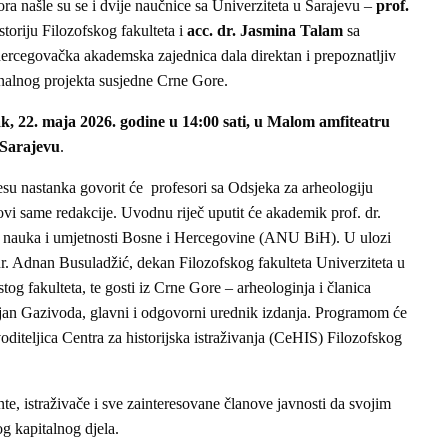
a našle su se i dvije naučnice sa Univerziteta u Sarajevu –
prof.
toriju Filozofskog fakulteta i
acc. dr. Jasmina Talam
sa
rcegovačka akademska zajednica dala direktan i prepoznatljiv
onalnog projekta susjedne Crne Gore.
k, 22. maja 2026. godine u 14:00 sati, u Malom amfiteatru
 Sarajevu
.
esu nastanka govorit će profesori sa Odsjeka za arheologiju
novi same redakcije. Uvodnu riječ uputit će akademik prof. dr.
 nauka i umjetnosti Bosne i Hercegovine (ANU BiH). U ulozi
 dr. Adnan Busuladžić, dekan Filozofskog fakulteta Univerziteta u
tog fakulteta, te gosti iz Crne Gore – arheologinja i članica
jan Gazivoda, glavni i odgovorni urednik izdanja. Programom će
oditeljica Centra za historijska istraživanja (CeHIS) Filozofskog
e, istraživače i sve zainteresovane članove javnosti da svojim
g kapitalnog djela.