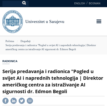
Skoči
ENGLISH
BOSNIAN
Pretraga
na
glavni
sadržaj
Univerzitet u Sarajevu
You
Početna
Događaji
Serija predavanja i radionica "Pogled u svijet AI i naprednih tehnologija | Direktor
are
američkog centra za istraživanje AI sigurnosti dr. Edmon Begoli
here
RADIONICA
Serija predavanja i radionica "Pogled u
svijet AI i naprednih tehnologija | Direktor
američkog centra za istraživanje AI
sigurnosti dr. Edmon Begoli