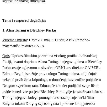
svjetski priznatog stručnjaka.
Teme i raspored događaja:
1. Alan Turing u Bletchley Parku
Vrijeme i mjesto
: Utorak 7. maj, u 12 sati, ABG Prirodno-
matematički fakultet UNSA
Opis
: Uprkos filmskim portretima visokog profila i holivudskoj
fikciji, stvarni doprinos Alana Turinga i njegovog tima u Bletchley
Parku ostaje uglavnom neshvaćen. ORNL-ov direktor CAISER-a
Edmon Begoli istražuje pravu ulogu Turinga i tima, uključujući
neke od prvih žena kriptologa, u donošenju savezničke pobjede u
Drugom svjetskom ratu. Edmon će također podijeliti svoje lične
uvide iz nedavne posjete Bletchley Parku gdje je istraživao kako su
Turing i njegove kolege pomogli da se razbije njemački šifrar
Enigma tokom Drugog svjetskog rata i pokrene kompjuterska