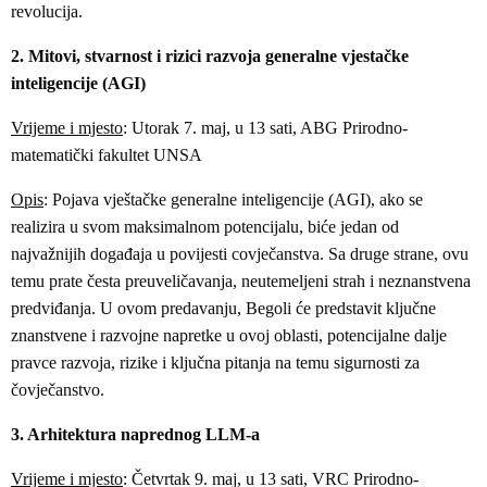
revolucija.
2. Mitovi, stvarnost i rizici razvoja generalne vjestačke
inteligencije (AGI)
Vrijeme i mjesto
: Utorak 7. maj, u 13 sati, ABG Prirodno-
matematički fakultet UNSA
Opis
: Pojava vještačke generalne inteligencije (AGI), ako se
realizira u svom maksimalnom potencijalu, biće jedan od
najvažnijih događaja u povijesti covječanstva. Sa druge strane, ovu
temu prate česta preuveličavanja, neutemeljeni strah i neznanstvena
predviđanja. U ovom predavanju, Begoli će predstavit ključne
znanstvene i razvojne napretke u ovoj oblasti, potencijalne dalje
pravce razvoja, rizike i ključna pitanja na temu sigurnosti za
čovječanstvo.
3. Arhitektura naprednog LLM-a
Vrijeme i mjesto
: Četvrtak 9. maj, u 13 sati, VRC Prirodno-