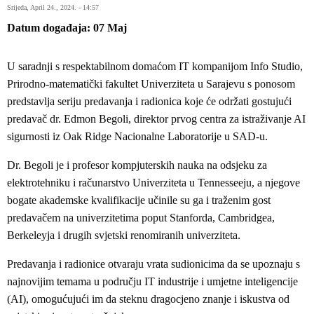
Srijeda, April 24., 2024. - 14:57
Datum događaja
07
Maj
U saradnji s respektabilnom domaćom IT kompanijom Info Studio,
Prirodno-matematički fakultet Univerziteta u Sarajevu s ponosom
predstavlja seriju predavanja i radionica koje će održati gostujući
predavač dr. Edmon Begoli, direktor prvog centra za istraživanje AI
sigurnosti iz Oak Ridge Nacionalne Laboratorije u SAD-u.
Dr. Begoli je i profesor kompjuterskih nauka na odsjeku za
elektrotehniku i računarstvo Univerziteta u Tennesseeju, a njegove
bogate akademske kvalifikacije učinile su ga i traženim gost
predavačem na univerzitetima poput Stanforda, Cambridgea,
Berkeleyja i drugih svjetski renomiranih univerziteta.
Predavanja i radionice otvaraju vrata sudionicima da se upoznaju s
najnovijim temama u području IT industrije i umjetne inteligencije
(AI), omogućujući im da steknu dragocjeno znanje i iskustva od