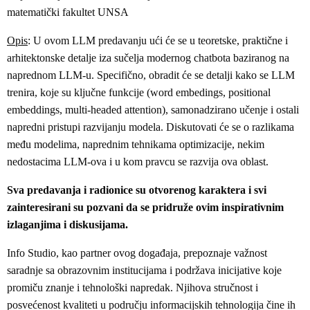
matematički fakultet UNSA
Opis
: U ovom LLM predavanju ući će se u teoretske, praktične i
arhitektonske detalje iza sučelja modernog chatbota baziranog na
naprednom LLM-u. Specifično, obradit će se detalji kako se LLM
trenira, koje su ključne funkcije (word embedings, positional
embeddings, multi-headed attention), samonadzirano učenje i ostali
napredni pristupi razvijanju modela. Diskutovati će se o razlikama
među modelima, naprednim tehnikama optimizacije, nekim
nedostacima LLM-ova i u kom pravcu se razvija ova oblast.
Sva predavanja i radionice su otvorenog karaktera i svi
zainteresirani su pozvani da se pridruže ovim inspirativnim
izlaganjima i diskusijama.
Info Studio, kao partner ovog događaja, prepoznaje važnost
saradnje sa obrazovnim institucijama i podržava inicijative koje
promiču znanje i tehnološki napredak. Njihova stručnost i
posvećenost kvaliteti u području informacijskih tehnologija čine ih