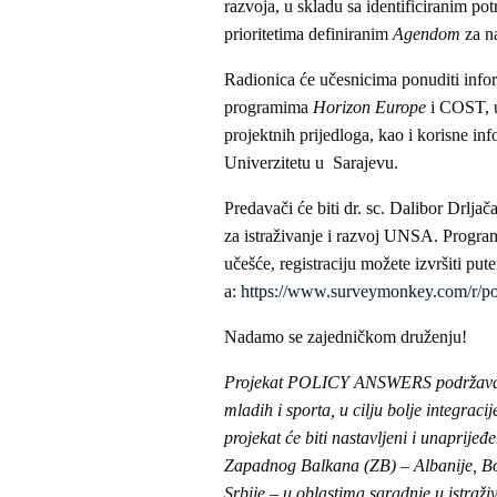
razvoja, u skladu sa identificiranim p
prioritetima definiranim
Agendom
za n
Radionica će učesnicima ponuditi infor
programima
Horizon Europe
i COST, u
projektnih prijedloga, kao i korisne in
Univerzitetu u Sarajevu.
Predavači će biti dr. sc. Dalibor Drlj
za istraživanje i razvoj UNSA. Progra
učešće, registraciju možete izvršiti put
a:
https://www.surveymonkey.com/r/po
Nadamo se zajedničkom druženju!
Projekat POLICY ANSWERS podržava sar
mladih i sporta, u cilju bolje integrac
projekat će biti nastavljeni i unaprije
Zapadnog Balkana (ZB) – Albanije, Bo
Srbije – u oblastima saradnje u istraži