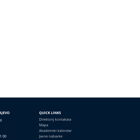
AJEVO
QUICK LINKS
Direktorij kontakata
II
Mapa
Akademski kalendar
1 00
Javne nabavke