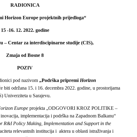
RADIONICA
i Horizon Europe projektnih prijedloga“
15 -16. 12. 2022. godine
u – Centar za interdiscipinarne studije (CIS),
Zmaja od Bosne 8
POZIV
adionici pod nazivom
„Podrška pripremi
Horizon
e biti održana 15. i 16. decembra 2022. godine, u prostorijama
S) Univerziteta u Sarajevu.
orizon Europe
projekta „ODGOVORI KROZ POLITIKE –
a i inovacija, implementacija i podrška na Zapadnom Balkanu“
R&I Policy Making, Implementation and Support in the
citeta relevantnih institucija i aktera u oblasti istraživanja i