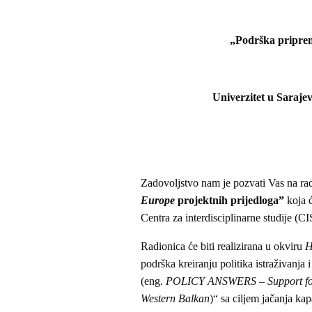
„Podrška priprem
Univerzitet u Sarajev
Zadovoljstvo nam je pozvati Vas na r
Europe
projektnih prijedloga”
koja ć
Centra za interdisciplinarne studije (CI
Radionica će biti realizirana u okviru
H
podrška kreiranju politika istraživanj
(eng.
POLICY ANSWERS – Support for 
Western Balkan
)“ sa ciljem jačanja kapa