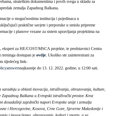
otrebama, strateškim dokumentima i povrh svega u skladu sa
apredak zemalja Zapadnog Balkana.
macije o mogućnostima institucija i pojedinaca u
ključujući praktične savjete i preporuke u smislu pripreme
formacije i planove vezane za sistem upravljanja projektima na
ača, ekspert za HE/COST/MSCA projekte, te predstavnici Centra
m treninga dostupan je
ovdje
. Ukoliko ste zainteresirani za
em sljedećeg link-
licyanswers
najkasnije do 13. 12. 2022. godine, u 12:00 sati.
adnju u oblasti inovacija, istraživanja, obrazovanja, kulture,
ije Zapadnog Balkana u Evropski istraživački prostor. Kroz
đeni dosadašnji zajednički napori Evropske unije i zemalja
sne i Hercegovine, Kosova, Crne Gore, Sjeverne Makedonije i
vanju i inovacijama, obrazovanju, kulturi i sportu, a sa