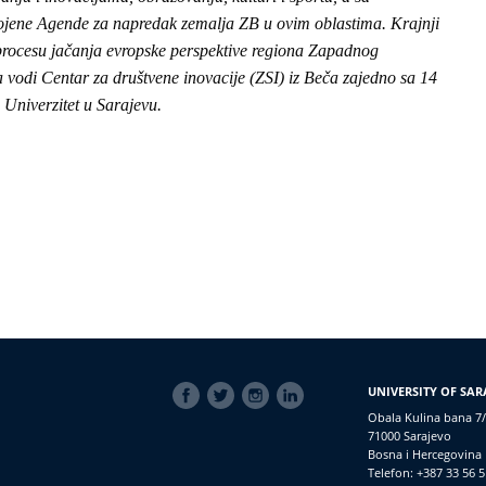
ojene Agende za napredak zemalja ZB u ovim oblastima. Krajnji
 u procesu jačanja evropske perspektive regiona Zapadnog
 vodi Centar za društvene inovacije (ZSI) iz Beča zajedno sa 14
i Univerzitet u Sarajevu.
SOCIAL
UNIVERSITY OF SAR
LINKS
Obala Kulina bana 7/
71000 Sarajevo
Bosna i Hercegovina
Telefon: +387 33 56 5