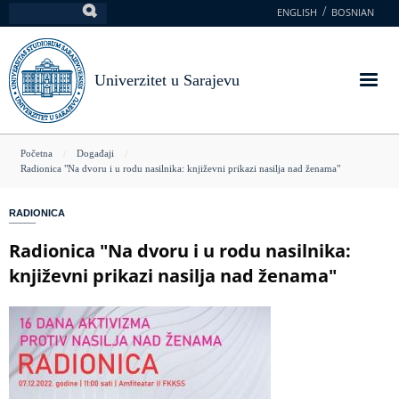
Skoči
ENGLISH
BOSNIAN
Pretraga
na
glavni
sadržaj
Univerzitet u Sarajevu
You
Početna
Događaji
Radionica "Na dvoru i u rodu nasilnika: književni prikazi nasilja nad ženama"
are
here
RADIONICA
Radionica "Na dvoru i u rodu nasilnika:
književni prikazi nasilja nad ženama"