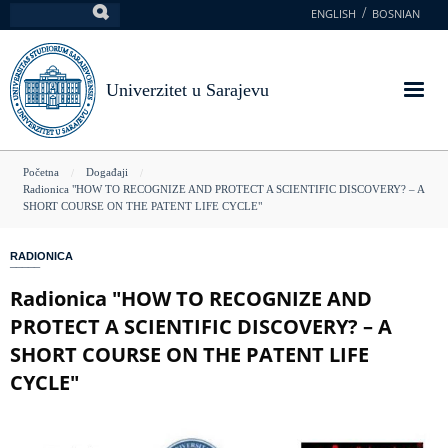
Skoči
ENGLISH
BOSNIAN
Pretraga
na
glavni
sadržaj
Univerzitet u Sarajevu
You
Početna
Događaji
Radionica "HOW TO RECOGNIZE AND PROTECT A SCIENTIFIC DISCOVERY? – A
are
SHORT COURSE ON THE PATENT LIFE CYCLE"
here
RADIONICA
Radionica "HOW TO RECOGNIZE AND
PROTECT A SCIENTIFIC DISCOVERY? – A
SHORT COURSE ON THE PATENT LIFE
CYCLE"