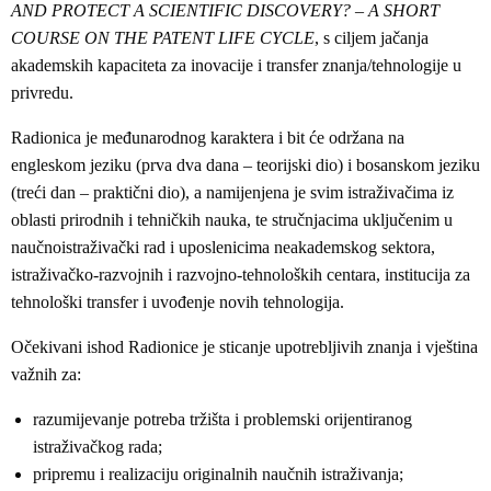
AND PROTECT A SCIENTIFIC DISCOVERY? – A SHORT
COURSE ON THE PATENT LIFE CYCLE
, s ciljem jačanja
akademskih kapaciteta za inovacije i transfer znanja/tehnologije u
privredu.
Radionica je međunarodnog karaktera i bit će održana na
engleskom jeziku (prva dva dana – teorijski dio) i bosanskom jeziku
(treći dan – praktični dio), a namijenjena je svim istraživačima iz
oblasti prirodnih i tehničkih nauka, te stručnjacima uključenim u
naučnoistraživački rad i uposlenicima neakademskog sektora,
istraživačko-razvojnih i razvojno-tehnoloških centara, institucija za
tehnološki transfer i uvođenje novih tehnologija.
Očekivani ishod Radionice je sticanje upotrebljivih znanja i vještina
važnih za:
razumijevanje potreba tržišta i problemski orijentiranog
istraživačkog rada;
pripremu i realizaciju originalnih naučnih istraživanja;