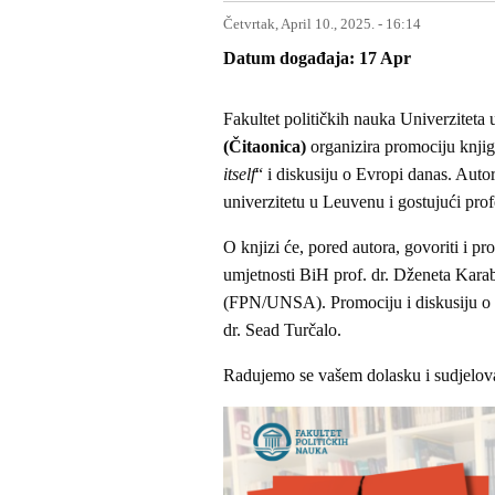
Četvrtak, April 10., 2025. - 16:14
Datum događaja
17
Apr
Fakultet političkih nauka Univerziteta
(Čitaonica)
organizira promociju knji
itself
“ i diskusiju o Evropi danas. Auto
univerzitetu u Leuvenu i gostujući p
O knjizi će, pored autora, govoriti i
umjetnosti BiH prof. dr. Dženeta Kara
(FPN/UNSA). Promociju i diskusiju o a
dr. Sead Turčalo.
Radujemo se vašem dolasku i sudjelovan