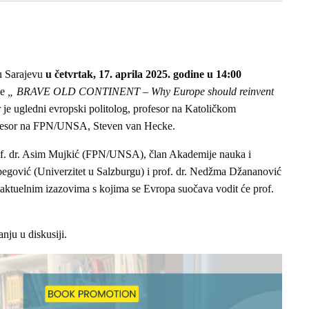
 u Sarajevu
u četvrtak, 17. aprila 2025. godine u 14:00
ge
„ BRAVE OLD CONTINENT – Why Europe should reinvent
r je ugledni evropski politolog, profesor na Katoličkom
rofesor na FPN/UNSA, Steven van Hecke.
 prof. dr. Asim Mujkić (FPN/UNSA), član Akademije nauka i
begović (Univerzitet u Salzburgu) i prof. dr. Nedžma Džananović
ktuelnim izazovima s kojima se Evropa suočava vodit će prof.
ju u diskusiji.