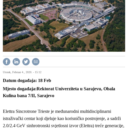
Utorak, Februar 4., 2020. - 15:12
Datum događaja
18
Feb
Mjesto događaja
Rektorat Univerziteta u Sarajevu, Obala
Kulina bana 7/II, Sarajevo
Elettra Sincrotrone Trieste je međunarodni multidisciplinarni
istraživački centar koji djeluje kao korisničko postrojenje, a sadrži
2.0/2.4 GeV sinhrotronski svjetlosni izvor (Elettra) treće generacije,