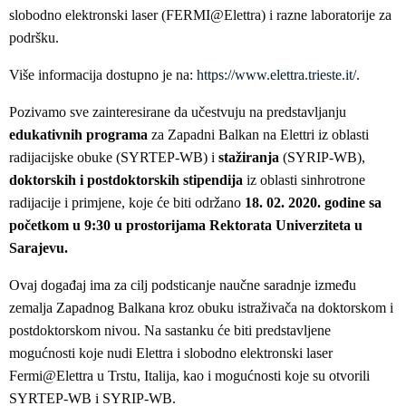
slobodno elektronski laser (FERMI@Elettra) i razne laboratorije za
podršku.
Više informacija dostupno je na:
https://www.elettra.trieste.it/
.
Pozivamo sve zainteresirane da učestvuju na predstavljanju
edukativnih programa
za Zapadni Balkan na Elettri iz oblasti
radijacijske obuke (SYRTEP-WB) i
stažiranja
(SYRIP-WB),
doktorskih i postdoktorskih stipendija
iz oblasti sinhrotrone
radijacije i primjene, koje će biti održano
18. 02. 2020. godine sa
početkom u 9:30 u prostorijama Rektorata Univerziteta u
Sarajevu.
Ovaj događaj ima za cilj podsticanje naučne saradnje između
zemalja Zapadnog Balkana kroz obuku istraživača na doktorskom i
postdoktorskom nivou. Na sastanku će biti predstavljene
mogućnosti koje nudi Elettra i slobodno elektronski laser
Fermi@Elettra u Trstu, Italija, kao i mogućnosti koje su otvorili
SYRTEP-WB i SYRIP-WB.