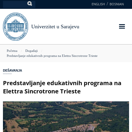
Skoči
ENGLISH
BOSNIAN
Pretraga
na
glavni
sadržaj
Univerzitet u Sarajevu
You
Početna
Događaji
Predstavljanje edukativnih programa na Elettra Sincrotrone Trieste
are
here
DEŠAVANJA
Predstavljanje edukativnih programa na
Elettra Sincrotrone Trieste