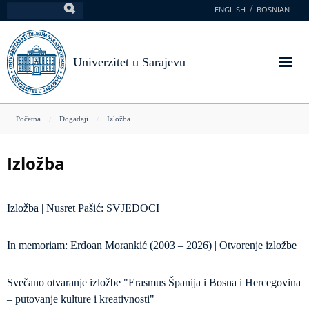
Skoči
ENGLISH
BOSNIAN
Pretraga
na
glavni
sadržaj
Univerzitet u Sarajevu
You
Početna
Događaji
Izložba
are
here
Izložba
Izložba | Nusret Pašić: SVJEDOCI
In memoriam: Erdoan Morankić (2003 – 2026) | Otvorenje izložbe
Svečano otvaranje izložbe "Erasmus Španija i Bosna i Hercegovina
– putovanje kulture i kreativnosti"