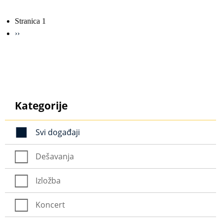
Obilježavanje
Stranica 1
strana
Sljedeća
››
stranica
Kategorije
Svi događaji
Dešavanja
Izložba
Koncert