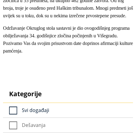
zločinca u 35 predmeta, na ukupno 462 godine zatvora. Od tog
broja, troje je osuđeno pred Haškim tribunalom. Mnogi predmeti još
uvijek su u toku, dok su u nekima izrečene prvostepene presude.
Održavanje Okruglog stola sastavni je dio ovogodišnjeg programa
obilježavanja 34. godišnjice zločina počinjenih u Višegradu.
Pozivamo Vas da svojim prisustvom date doprinos afirmaciji kulture
pamćenja.
Kategorije
Svi događaji
Dešavanja