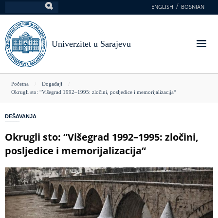
Skoči
ENGLISH
BOSNIAN
Pretraga
na
glavni
sadržaj
Univerzitet u Sarajevu
You
Početna
Događaji
Okrugli sto: “Višegrad 1992–1995: zločini, posljedice i memorijalizacija“
are
here
DEŠAVANJA
Okrugli sto: “Višegrad 1992–1995: zločini,
posljedice i memorijalizacija“