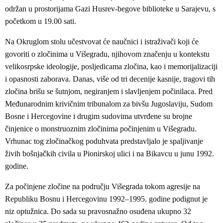
održan u prostorijama Gazi Husrev-begove biblioteke u Sarajevu, s
početkom u 19.00 sati.
Na Okruglom stolu učestvovat će naučnici i istraživači koji će
govoriti o zločinima u Višegradu, njihovom značenju u kontekstu
velikosrpske ideologije, posljedicama zločina, kao i memorijalizaciji
i opasnosti zaborava. Danas, više od tri decenije kasnije, tragovi tih
zločina brišu se šutnjom, negiranjem i slavljenjem počinilaca. Pred
Međunarodnim krivičnim tribunalom za bivšu Jugoslaviju, Sudom
Bosne i Hercegovine i drugim sudovima utvrđene su brojne
činjenice o monstruoznim zločinima počinjenim u Višegradu.
Vrhunac tog zločinačkog poduhvata predstavljalo je spaljivanje
živih bošnjačkih civila u Pionirskoj ulici i na Bikavcu u junu 1992.
godine.
Za počinjene zločine na području Višegrada tokom agresije na
Republiku Bosnu i Hercegovinu 1992–1995. godine podignut je
niz optužnica. Do sada su pravosnažno osuđena ukupno 32