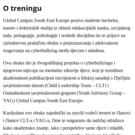
O treningu
Global Campus South East Europe poziva studente bachelor,
master i doktorskih studija iz oblasti edukacijskih nauka, socijalnog
rada, pedagogije, psihologije i srodnih disciplina da se prijave na
cjelodnevnu praktičnu obuku o prepoznavanju i adekvatnom
reagovanju na cyberbullying među djecom i mladima.
Ova obuka dio je dvogodišnjeg projekta o cyberbullyingu i
njegovom utjecaju na mentalno zdravlje djece, koji je rezultirao
akademskom publikacijom razvijenom u bliskoj saradnji s Dječijim
savjetodavnim timom (Child Leadership Team – CLT) i
Omladinskom savjetodavnom grupom (Youth Advisory Group –
YAG) Global Campus South East Europe.
Kurikulum ove obuke zajednički su razvili vodeći treneri te članovi
i članice CLT-a i YAG-a, čime je osigurano da sadržaj odražava
kako akademsko znanje, tako i perspektive same djece i mladih.