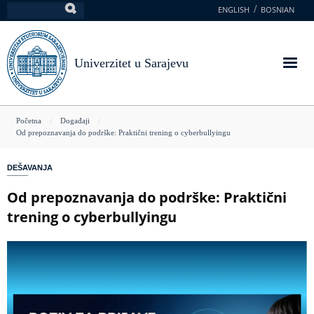
Skoči
ENGLISH
BOSNIAN
Pretraga
na
glavni
sadržaj
Univerzitet u Sarajevu
You
Početna
Događaji
Od prepoznavanja do podrške: Praktični trening o cyberbullyingu
are
here
DEŠAVANJA
Od prepoznavanja do podrške: Praktični
trening o cyberbullyingu