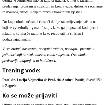
Obuka je osmišljena kao izrazito praktična. Umjesto klasičnih
predavanja, program je strukturiran kroz vježbe, diskusije i scenarije
iz stvarnog života, s ciljem razvoja konkretnih vještina.
Do kraja obuke učesnici će steći dublje razumijevanje načina na
koji se cyberbullying manifestuje, kako ga prepoznati kod djece i
mladih s kojima će raditi te kako reagovati na smislen i
podržavajući način.
Vi ste budući nastavnici, socijalni radnici, pedagozi, pravnici i
psiholozi koji će svakodnevno raditi s djecom. Ova obuka
predstavlja ulaganje u tu budućnost.
Trening vode:
Prof. dr. Lucija Vejmelka & Prof. dr. Anthea Paulić
, Sveučilište
u Zagrebu
Ko se može prijaviti
Obuka je otvorena za studente koji ispunjavaju sljedeće kriterije: