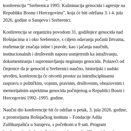
konferenciju “Srebrenica 1995: Kulminacija genocida i agresije na
Republiku Bosnu i Hercegovinu”, koja će biti održana 3. i 4. jula
2026. godine u Sarajevu i Srebrenici.
Konferencija se organizira povodom 31. godišnjice genocida nad
Bošnjacima u i oko Srebrenice, s ciljem odavanja počasti žrtvama,
reafirmacije značaja istine i pravde, kao i jačanja naučnih,
institucionalnih i društvenih napora usmjerenih ka istraživanju,
dokumentiranju i suprotstavljanju negiranju genocida. Polazeći od
činjenice da je genocid u Srebrenici naučno, historijski i sudski
utvrđen, konferencija će otvoriti prostor za interdisciplinarnu
raspravu o političkim, vojnim, pravnim, društvenim, obrazovnim i
memorijalnim aspektima genocida počinjenog u Republici Bosni i
Hercegovini 1992–1995. godine.
Naučni dio konferencije bit će održan u petak, 3. jula 2026. godine,
u prostorijama Bošnjačkog instituta – Fondacije Adila
Zulfikarpašića u Sarajevu, s početkom u 9 sati. Program