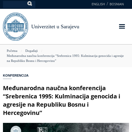
Skoči
ENGLISH
BOSNIAN
Pretraga
na
glavni
sadržaj
Univerzitet u Sarajevu
You
Početna
Događaji
Međunarodna naučna konferencija “Srebrenica 1995: Kulminacija genocida i agresije
are
na Republiku Bosnu i Hercegovinu”
here
KONFERENCIJA
Međunarodna naučna konferencija
“Srebrenica 1995: Kulminacija genocida i
agresije na Republiku Bosnu i
Hercegovinu”