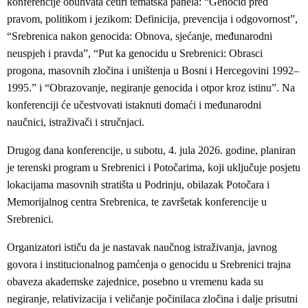
konferencije obuhvata četiri tematska panela: “Genocid pred
pravom, politikom i jezikom: Definicija, prevencija i odgovornost”,
“Srebrenica nakon genocida: Obnova, sjećanje, međunarodni
neuspjeh i pravda”, “Put ka genocidu u Srebrenici: Obrasci
progona, masovnih zločina i uništenja u Bosni i Hercegovini 1992–
1995.” i “Obrazovanje, negiranje genocida i otpor kroz istinu”. Na
konferenciji će učestvovati istaknuti domaći i međunarodni
naučnici, istraživači i stručnjaci.
Drugog dana konferencije, u subotu, 4. jula 2026. godine, planiran
je terenski program u Srebrenici i Potočarima, koji uključuje posjetu
lokacijama masovnih stratišta u Podrinju, obilazak Potočara i
Memorijalnog centra Srebrenica, te završetak konferencije u
Srebrenici.
Organizatori ističu da je nastavak naučnog istraživanja, javnog
govora i institucionalnog pamćenja o genocidu u Srebrenici trajna
obaveza akademske zajednice, posebno u vremenu kada su
negiranje, relativizacija i veličanje počinilaca zločina i dalje prisutni