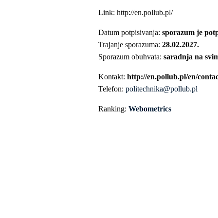
Link: http://en.pollub.pl/
Datum potpisivanja:
sporazum je potp
Trajanje sporazuma:
28.02.2027.
Sporazum obuhvata:
saradnja na svi
Kontakt:
http://en.pollub.pl/en/conta
Telefon:
politechnika@pollub.pl
Ranking:
Webometrics