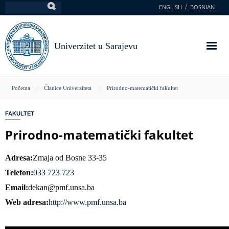
Skoči
ENGLISH
BOSNIAN
Pretraga
na
glavni
sadržaj
Univerzitet u Sarajevu
You
Početna
Članice Univerziteta
Prirodno-matematički fakultet
are
FAKULTET
here
Prirodno-matematički fakultet
Adresa
Zmaja od Bosne 33-35
Telefon
033 723 723
Email
dekan@pmf.unsa.ba
Web adresa
http://www.pmf.unsa.ba