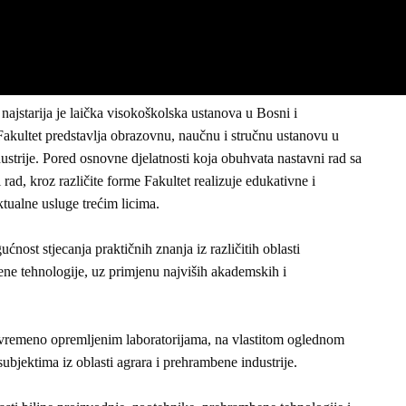
najstarija je laička visokoškolska ustanova u Bosni i
akultet predstavlja obrazovnu, naučnu i stručnu ustanovu u
ustrije. Pored osnovne djelatnosti koja obuhvata nastavni rad sa
 rad, kroz različite forme Fakultet realizuje edukativne i
ktualne usluge trećim licima.
nost stjecanja praktičnih znanja iz različitih oblasti
ne tehnologije, uz primjenu najviših akademskih i
savremeno opremljenim laboratorijama, na vlastitom oglednom
subjektima iz oblasti agrara i prehrambene industrije.