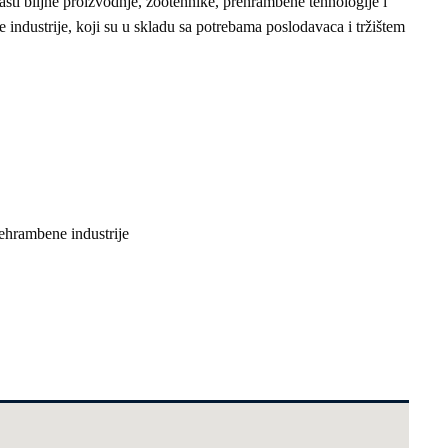
asti biljne proizvodnje, zootehnike, prehrambene tehnologije i
industrije, koji su u skladu sa potrebama poslodavaca i tržištem
ehrambene industrije