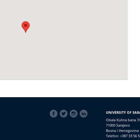
SOCIAL
UNIVERSITY OF SAR
LINKS
Obala Kulina bana 7/
71000 Sarajevo
Bosna i Hercegovina
Telefon: +387 33 56 5