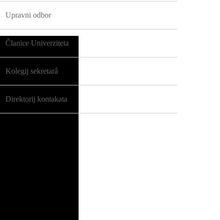
Upravni odbor
Članice Univerziteta
Kolegij sekretarâ
Direktorij kontakata