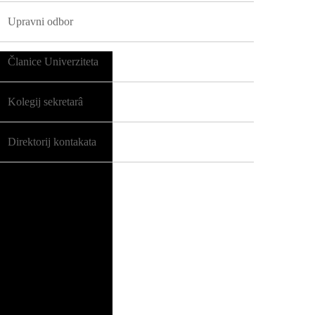
Upravni odbor
Članice Univerziteta
Kolegij sekretarâ
Direktorij kontakata