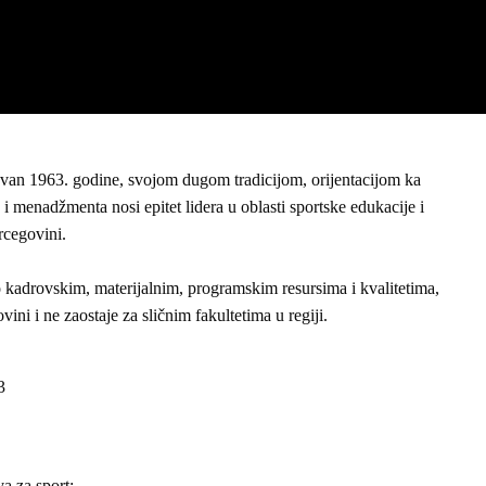
novan 1963. godine, svojom dugom tradicijom, orijentacijom ka
i menadžmenta nosi epitet lidera u oblasti sportske edukacije i
rcegovini.
po kadrovskim, materijalnim, programskim resursima i kvalitetima,
ini i ne zaostaje za sličnim fakultetima u regiji.
3
a za sport: