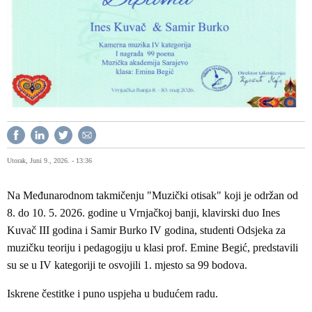
Utorak, Juni 9., 2026. - 13:36
Na Međunarodnom takmičenju "Muzički otisak" koji je održan od
8. do 10. 5. 2026. godine u Vrnjačkoj banji, klavirski duo Ines
Kuvač III godina i Samir Burko IV godina, studenti Odsjeka za
muzičku teoriju i pedagogiju u klasi prof. Emine Begić, predstavili
su se u IV kategoriji te osvojili 1. mjesto sa 99 bodova.
Iskrene čestitke i puno uspjeha u budućem radu.