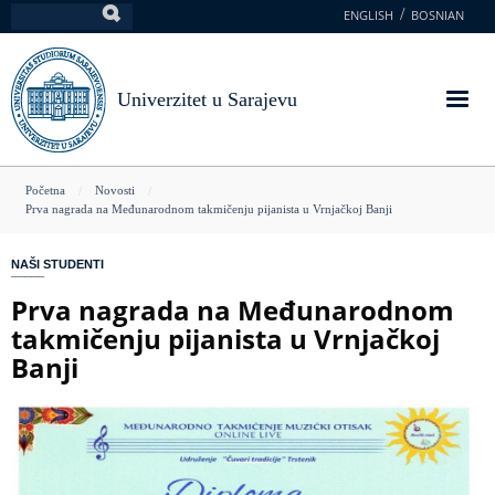
Skoči
ENGLISH
BOSNIAN
Pretraga
na
glavni
sadržaj
Univerzitet u Sarajevu
You
Početna
Novosti
Prva nagrada na Međunarodnom takmičenju pijanista u Vrnjačkoj Banji
are
here
NAŠI STUDENTI
Prva nagrada na Međunarodnom
takmičenju pijanista u Vrnjačkoj
Banji