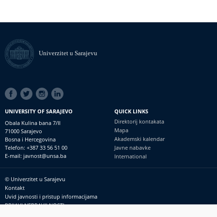
Univerzitet u Sarajevu
SOCIAL
LINKS
UNIVERSITY OF SARAJEVO
QUICK LINKS
Direktorij kontakata
Obala Kulina bana 7/II
Mapa
71000 Sarajevo
Akademski kalendar
Bosna i Hercegovina
Telefon: +387 33 56 51 00
Javne nabavke
E-mail: javnost@unsa.ba
International
© Univerzitet u Sarajevu
Footer
Kontakt
meni
Uvid javnosti i pristup informacijama
PRIJAVI NEPRAVILNOSTI
RSS