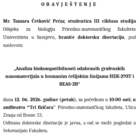
OBAVJEŠTENJE
Mr. Tamara Ćetković Pećar, studentica III ciklusa
studija
Odsjeka za biologiju Prirodno-matematičkog fakulteta
Univerziteta u Sarajevu,
braniće doktorsku disertaciju
, pod
naslovom:
„Analiza biokompatibilnosti odabranih grafenskih
nanomaterijala u humanim ćelijskim linijama HEK-293T i
BEAS-2B“
dana
12. 06. 2026. godine (petak)
, sa početkom u
10:00 sati
,
u
amfiteatru “Tri fizičara
” Prirodno-matematičkog fakulteta, Ulica
Zmaja od Bosne 33.
Odbrana doktorske disertacije je javna, a rad se može pogledati u
Sekretarijatu Fakulteta.