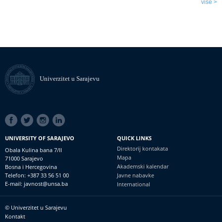
više >
Univerzitet u Sarajevu
SOCIAL
LINKS
UNIVERSITY OF SARAJEVO
QUICK LINKS
Direktorij kontakata
Obala Kulina bana 7/II
Mapa
71000 Sarajevo
Akademski kalendar
Bosna i Hercegovina
Telefon: +387 33 56 51 00
Javne nabavke
E-mail: javnost@unsa.ba
International
© Univerzitet u Sarajevu
Footer
Kontakt