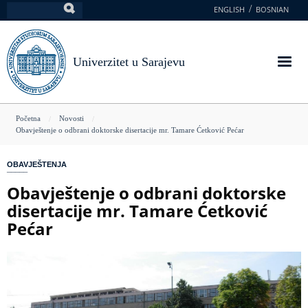
Skoči
ENGLISH
BOSNIAN
Pretraga
na
glavni
sadržaj
Univerzitet u Sarajevu
You
Početna
Novosti
Obavještenje o odbrani doktorske disertacije mr. Tamare Ćetković Pećar
are
here
OBAVJEŠTENJA
Obavještenje o odbrani doktorske
disertacije mr. Tamare Ćetković
Pećar