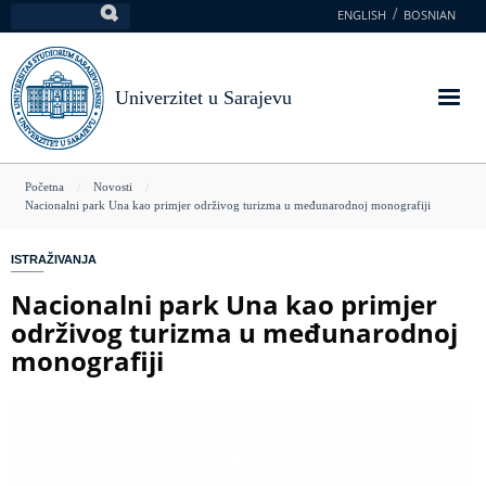
Skoči
ENGLISH
BOSNIAN
Pretraga
na
glavni
sadržaj
Univerzitet u Sarajevu
You
Početna
Novosti
Nacionalni park Una kao primjer održivog turizma u međunarodnoj monografiji
are
here
ISTRAŽIVANJA
Nacionalni park Una kao primjer
održivog turizma u međunarodnoj
monografiji