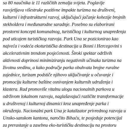
sa 80 naučnika iz 11 različitih zemalja svijeta. Poglavlje
rasvjetljava višestruke pozitivne impakte turizma na društveni,
kulturni i infrastrukturni razvoj, uključujući jačanje kohezije brojnih
stekholdera i međunarodne saradnje. Posebno su elaborirani
prostorni koncepti komunalnog, turističkog i kulturnog unapređenja
pod uticajem turističkog razvoja. Park Una se pozicionirao kao
najveća i vodeća ekoturistička destinacija u Bosni i Hercegovini s
akcelerativnim trendom posjećenosti. Široki spektar održivih
aktivnosti doprinosi minimiziranju negativnih učinaka turizma na
životnu sredinu, a kako područje parka obuhvata brojne ruralne
zajednice, turizam podstiče njihovo uključivanje u očuvanje i
promociju kulturne baštine osnivanjem kulturnih udruženja i
klastera. Rad promoviše vitalnu ulogu nacionalnih parkova u
održivom lokalnom razvoju, naglašavajući različite transformacije
u društvenoj i kulturnoj dinamici kroz unapređenje parka i
okruženja. Nacionalni park Una je katalizator privrednog razvoja u
Unsko-sanskom kantonu, naročito Bihaću, te posjeduje potencijal
za prerastanje u zasebnu eko-turističku destinaciju na prostoru