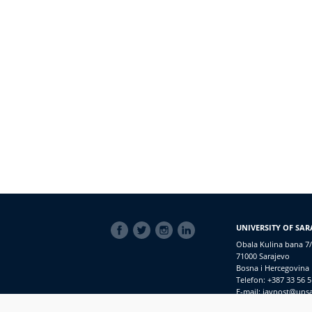
SOCIAL
UNIVERSITY OF SAR
LINKS
Obala Kulina bana 7/
71000 Sarajevo
Bosna i Hercegovina
Telefon: +387 33 56 5
E-mail: javnost@uns