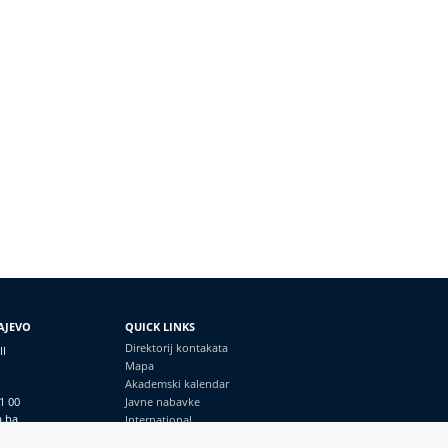
AJEVO
QUICK LINKS
Direktorij kontakata
II
Mapa
Akademski kalendar
1 00
Javne nabavke
a.ba
International