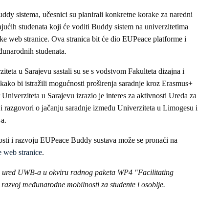
dy sistema, učesnici su planirali konkretne korake za naredni
ućih studenata koji će voditi Buddy sistem na univerzitetima
ske web stranice. Ova stranica bit će dio EUPeace platforme i
đunarodnih studenata.
teta u Sarajevu sastali su se s vodstvom Fakulteta dizajna i
ako bi istražili mogućnosti proširenja saradnje kroz Erasmus+
 Univerziteta u Sarajevu izrazio je interes za aktivnosti Ureda za
i razgovori o jačanju saradnje između Univerziteta u Limogesu i
a.
osti i razvoju EUPeace Buddy sustava može se pronaći na
 web stranice
.
 ured UWB-a u okviru radnog paketa WP4 "Facilitating
i razvoj međunarodne mobilnosti za studente i osoblje.