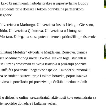
a kako bi razmijenili najbolje prakse u uspostavljanju Buddy
ti studente prije dolaska i tokom boravka na partnerskom
ilagodbe.
niverziteta u Marburgu, Univerziteta Justus Liebig u Giessenu,
dridu, Univerziteta Çukurova, Univerziteta u Limogesu,
 Mostaru. Kolegama su se putem interneta pridružili i predstavnici
litating Mobility" otvorila je Magdalena Rousová, članica
jica Međunarodnog ureda UWB-a. Nakon toga, studenti iz
ilzen) predstavili su svoja iskustva u pružanju podrške
ičući i pozitivne i negativne aspekte. Također su predložili
ma se studenti susreću prije i tokom boravka, poput izazova
ovima te poteškoća pri povezivanju čeških i međunarodnih
 u diskusiju online, prezentirajući aktivnosti koje organiziraju za
e, sportske događaje i kulturne večeri.