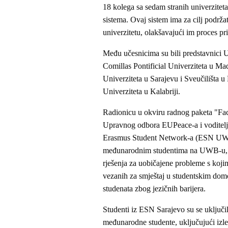
18 kolega sa sedam stranih univerzitet
sistema. Ovaj sistem ima za cilj podrža
univerzitetu, olakšavajući im proces pr
Među učesnicima su bili predstavnici U
Comillas Pontificial Univerziteta u Ma
Univerziteta u Sarajevu i Sveučilišta u
Univerziteta u Kalabriji.
Radionicu u okviru radnog paketa "Faci
Upravnog odbora EUPeace-a i voditel
Erasmus Student Network-a (ESN UWB P
međunarodnim studentima na UWB-u, ist
rješenja za uobičajene probleme s koji
vezanih za smještaj u studentskim dom
studenata zbog jezičnih barijera.
Studenti iz ESN Sarajevo su se uključili
međunarodne studente, uključujući izlet