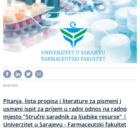
08.06.2026.
Pitanja, lista propisa i literature za pismeni i
usmeni ispit za prijem u radni odnos na radno
mjesto "Stručni saradnik za ljudske resurse" |
Univerzitet u Sarajevu - Farmaceutski fakultet