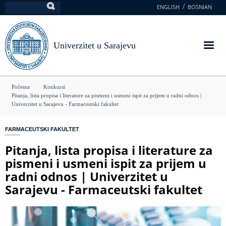
Skoči
ENGLISH
BOSNIAN
Pretraga
na
glavni
sadržaj
Univerzitet u Sarajevu
You
Početna
Konkursi
Pitanja, lista propisa i literature za pismeni i usmeni ispit za prijem u radni odnos |
are
Univerzitet u Sarajevu - Farmaceutski fakultet
here
FARMACEUTSKI FAKULTET
Pitanja, lista propisa i literature za
pismeni i usmeni ispit za prijem u
radni odnos | Univerzitet u
Sarajevu - Farmaceutski fakultet