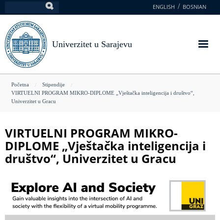
Skoči
ENGLISH
BOSNIAN
Pretraga
na
glavni
sadržaj
Univerzitet u Sarajevu
You
Početna
Stipendije
VIRTUELNI PROGRAM MIKRO-DIPLOME „Vještačka inteligencija i društvo“,
are
Univerzitet u Gracu
here
VIRTUELNI PROGRAM MIKRO-
DIPLOME „Vještačka inteligencija i
društvo“, Univerzitet u Gracu