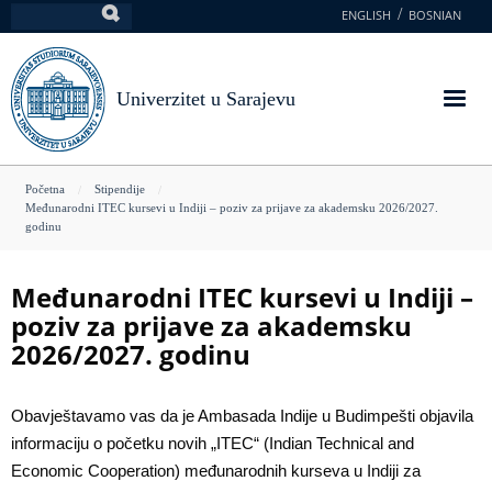
Skoči
ENGLISH
BOSNIAN
Pretraga
na
glavni
sadržaj
Univerzitet u Sarajevu
You
Početna
Stipendije
Međunarodni ITEC kursevi u Indiji – poziv za prijave za akademsku 2026/2027.
are
godinu
here
Međunarodni ITEC kursevi u Indiji –
poziv za prijave za akademsku
2026/2027. godinu
Obavještavamo vas da je Ambasada Indije u Budimpešti objavila
informaciju o početku novih „ITEC“ (Indian Technical and
Economic Cooperation) međunarodnih kurseva u Indiji za