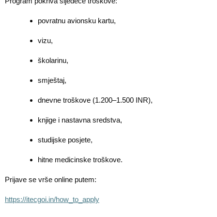
Program pokriva sljedeće troškove:
povratnu avionsku kartu,
vizu,
školarinu,
smještaj,
dnevne troškove (1.200–1.500 INR),
knjige i nastavna sredstva,
studijske posjete,
hitne medicinske troškove.
Prijave se vrše online putem:
https://itecgoi.in/how_to_apply