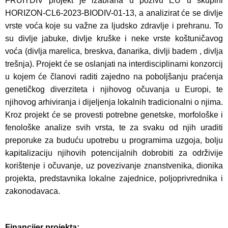
FRUITDIV projekt je izabrana u pozivu EU u skupini
HORIZON-CL6-2023-BIODIV-01-13, a analizirat će se divlje
vrste voća koje su važne za ljudsko zdravlje i prehranu. To
su divlje jabuke, divlje kruške i neke vrste koštuničavog
voća (divlja marelica, breskva, đanarika, divlji badem , divlja
trešnja). Projekt će se oslanjati na interdisciplinarni konzorcij
u kojem će članovi raditi zajedno na poboljšanju praćenja
genetičkog diverziteta i njihovog očuvanja u Europi, te
njihovog arhiviranja i dijeljenja lokalnih tradicionalni o njima.
Kroz projekt će se provesti potrebne genetske, morfološke i
fenološke analize svih vrsta, te za svaku od njih uraditi
preporuke za buduću upotrebu u programima uzgoja, bolju
kapitalizaciju njihovih potencijalnih dobrobiti za održivije
korištenje i očuvanje, uz povezivanje znanstvenika, dionika
projekta, predstavnika lokalne zajednice, poljoprivrednika i
zakonodavaca.
Financijer projekta: