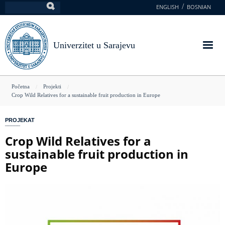
Skoči
ENGLISH
BOSNIAN
Pretraga
na
glavni
sadržaj
Univerzitet u Sarajevu
You
Početna
Projekti
Crop Wild Relatives for a sustainable fruit production in Europe
are
here
PROJEKAT
Crop Wild Relatives for a
sustainable fruit production in
Europe