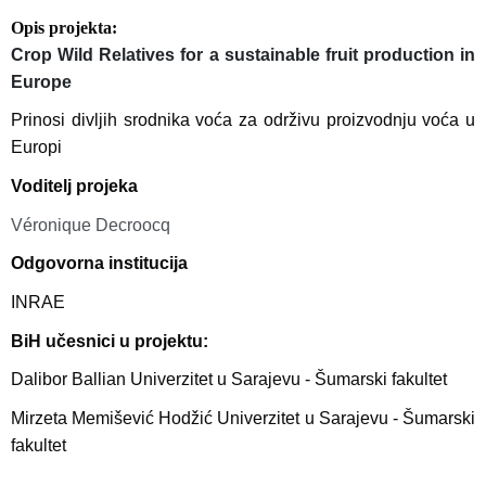
Opis projekta
Crop Wild Relatives for a sustainable fruit production in
Europe
Prinosi divljih srodnika voća za održivu proizvodnju voća u
Europi
Voditelj projeka
Véronique Decroocq
Odgovorna institucija
INRAE
BiH učesnici u projektu:
Dalibor Ballian Univerzitet u Sarajevu - Šumarski fakultet
Mirzeta Memišević Hodžić Univerzitet u Sarajevu - Šumarski
fakultet