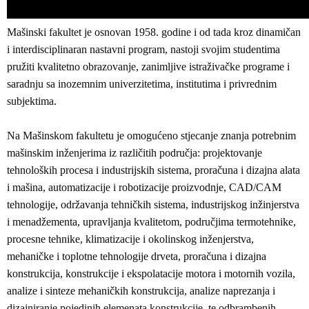
Mašinski fakultet je osnovan 1958. godine i od tada kroz dinamičan
i interdisciplinaran nastavni program, nastoji svojim studentima
pružiti kvalitetno obrazovanje, zanimljive istraživačke programe i
saradnju sa inozemnim univerzitetima, institutima i privrednim
subjektima.
Na Mašinskom fakultetu je omogućeno stjecanje znanja potrebnim
mašinskim inženjerima iz različitih područja: projektovanje
tehnoloških procesa i industrijskih sistema, proračuna i dizajna alata
i mašina, automatizacije i robotizacije proizvodnje, CAD/CAM
tehnologije, održavanja tehničkih sistema, industrijskog inžinjerstva
i menadžementa, upravljanja kvalitetom, područjima termotehnike,
procesne tehnike, klimatizacije i okolinskog inženjerstva,
mehaničke i toplotne tehnologije drveta, proračuna i dizajna
konstrukcija, konstrukcije i ekspolatacije motora i motornih vozila,
analize i sinteze mehaničkih konstrukcija, analize naprezanja i
dizajniranje pojedinih elemenata konstrukcije, te odbrambenih