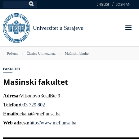
Skoči
ENGLISH
BOSNIAN
Pretraga
na
glavni
sadržaj
Univerzitet u Sarajevu
You
Početna
Članice Univerziteta
Mašinski fakultet
are
FAKULTET
here
Mašinski fakultet
Adresa
Vilsonovo šetalište 9
Telefon
033 729 802
Email
dekanat@mef.unsa.ba
Web adresa
http://www.mef.unsa.ba