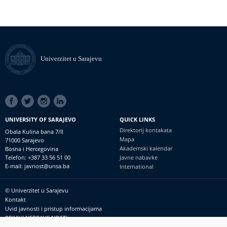
Univerzitet u Sarajevu
SOCIAL
LINKS
UNIVERSITY OF SARAJEVO
QUICK LINKS
Direktorij kontakata
Obala Kulina bana 7/II
Mapa
71000 Sarajevo
Akademski kalendar
Bosna i Hercegovina
Telefon: +387 33 56 51 00
Javne nabavke
E-mail: javnost@unsa.ba
International
© Univerzitet u Sarajevu
Footer
Kontakt
meni
Uvid javnosti i pristup informacijama
PRIJAVI NEPRAVILNOSTI
RSS