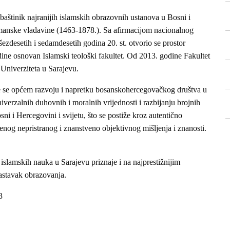
baštinik najranijih islamskih obrazovnih ustanova u Bosni i
manske vladavine (1463-1878.). Sa afirmacijom nacionalnog
ezdesetih i sedamdesetih godina 20. st. otvorio se prostor
dine osnovan Islamski teološki fakultet. Od 2013. godine Fakultet
Univerziteta u Sarajevu.
 se općem razvoju i napretku bosanskohercegovačkog društva u
niverzalnih duhovnih i moralnih vrijednosti i razbijanju brojnih
ni i Hercegovini i svijetu, što se postiže kroz autentično
enog nepristranog i znanstveno objektivnog mišljenja i znanosti.
 islamskih nauka u Sarajevu priznaje i na najprestižnijim
nastavak obrazovanja.
3