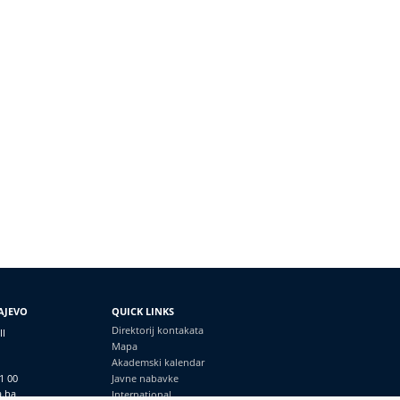
AJEVO
QUICK LINKS
Direktorij kontakata
II
Mapa
Akademski kalendar
1 00
Javne nabavke
a.ba
International