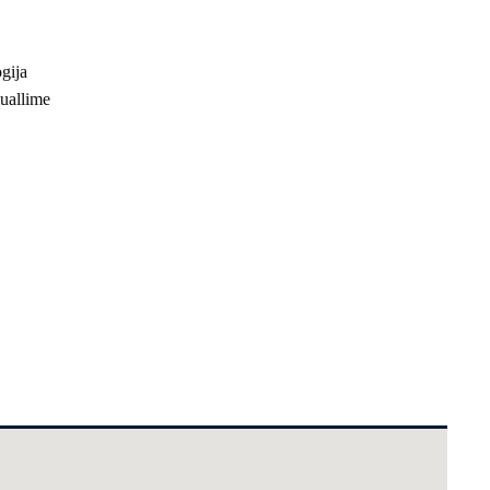
gija
muallime