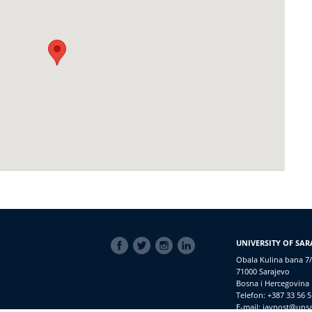
SOCIAL
UNIVERSITY OF SAR
LINKS
Obala Kulina bana 7/
71000 Sarajevo
Bosna i Hercegovina
Telefon: +387 33 56 5
E-mail: javnost@uns