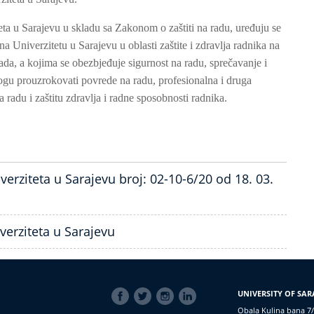
eta u Sarajevu u skladu sa Zakonom o zaštiti na radu, uređuju se
a Univerzitetu u Sarajevu u oblasti zaštite i zdravlja radnika na
rada, a kojima se obezbjeđuje sigurnost na radu, sprečavanje i
mogu prouzrokovati povrede na radu, profesionalna i druga
a radu i zaštitu zdravlja i radne sposobnosti radnika.
rziteta u Sarajevu broj: 02-10-6/20 od 18. 03.
iverziteta u Sarajevu
SOCIAL
UNIVERSITY OF SAR
LINKS
Obala Kulina bana 7/