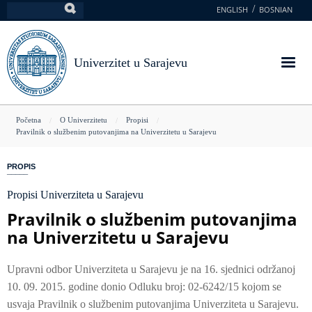
Skoči
ENGLISH
BOSNIAN
Pretraga
na
glavni
sadržaj
Univerzitet u Sarajevu
You
Početna
O Univerzitetu
Propisi
Pravilnik o službenim putovanjima na Univerzitetu u Sarajevu
are
here
PROPIS
Propisi Univerziteta u Sarajevu
Pravilnik o službenim putovanjima
na Univerzitetu u Sarajevu
Upravni odbor Univerziteta u Sarajevu je na 16. sjednici održanoj
10. 09. 2015. godine donio Odluku broj: 02-6242/15 kojom se
usvaja Pravilnik o službenim putovanjima Univerziteta u Sarajevu.