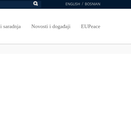
ENGLISH
BOSNIAN
retraga
Umjetnost, kultura i sport
Plan javnih nabavki
E-Prijava za ispite
oja UNSA
SAVRŠAVANJA
Izdavačka djelatnost
Osnovni elementi ugovora
Pristup informacijama
 i saradnja
Novosti i događaji
EUPeace
NSA
Publikacije
Javne nabavke organizacionih jedinica
 ravnopravnost UNSA
ismenost
Časopis Pregled
TRAIN
 ravnopravnost UNSA
ivotnog učenja
a na UNSA
ernice
ditacija