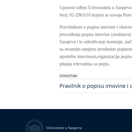
Upravni odbor Univerziteta u Sarajevu
broj: 02-2963/16 kojom se usvaja Pravi
Pravilnikom o popisu imovine i obaveza
provođenja popisa imovine (sredstava) i
Sarajevu i to određivanje komisije, nač
sa stvarnim stanjem utvrđenim popisom 
upotrebu imovinom,organizacija popisa
pitanja relevantna za popis.
DODATAK
Pravilnik o popisu imovine i 
Univerzitet u Sarajevu