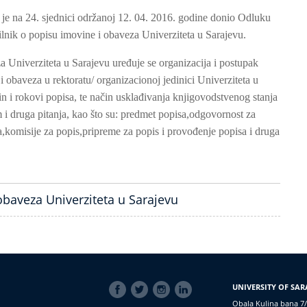
 je na 24. sjednici održanoj 12. 04. 2016. godine donio Odluku
lnik o popisu imovine i obaveza Univerziteta u Sarajevu.
 Univerziteta u Sarajevu uređuje se organizacija i postupak
 obaveza u rektoratu/ organizacionoj jedinici Univerziteta u
in i rokovi popisa, te način usklađivanja knjigovodstvenog stanja
i druga pitanja, kao što su: predmet popisa,odgovornost za
,komisije za popis,pripreme za popis i provođenje popisa i druga
obaveza Univerziteta u Sarajevu
SOCIAL
UNIVERSITY OF SAR
LINKS
Obala Kulina bana 7/