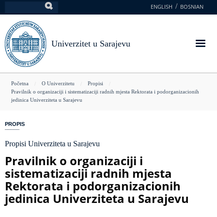
Skoči
ENGLISH
BOSNIAN
Pretraga
na
glavni
sadržaj
Univerzitet u Sarajevu
You
Početna
O Univerzitetu
Propisi
Pravilnik o organizaciji i sistematizaciji radnih mjesta Rektorata i podorganizacionih
are
jedinica Univerziteta u Sarajevu
here
PROPIS
Propisi Univerziteta u Sarajevu
Pravilnik o organizaciji i
sistematizaciji radnih mjesta
Rektorata i podorganizacionih
jedinica Univerziteta u Sarajevu