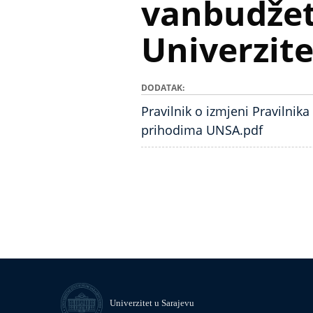
vanbudže
Univerzite
DODATAK
Pravilnik o izmjeni Pravilnik
prihodima UNSA.pdf
Univerzitet u Sarajevu