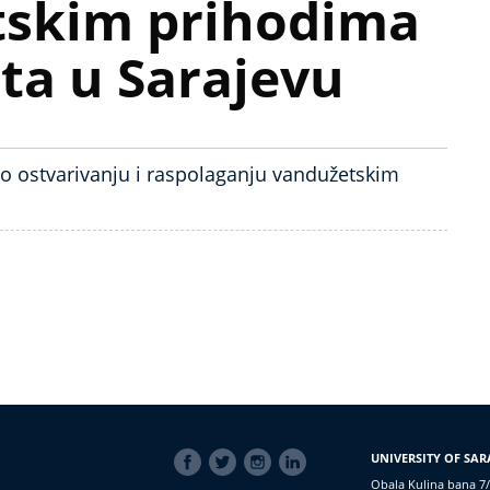
tskim prihodima
ta u Sarajevu
a o ostvarivanju i raspolaganju vandužetskim
SOCIAL
UNIVERSITY OF SAR
LINKS
Obala Kulina bana 7/