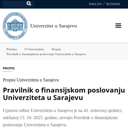
Skoči
ENGLISH
BOSNIAN
Pretraga
na
glavni
sadržaj
Univerzitet u Sarajevu
You
Početna
O Univerzitetu
Propisi
Pravilnik o finansijskom poslovanju Univerziteta u Sarajevu
are
here
PROPIS
Propisi Univerziteta u Sarajevu
Pravilnik o finansijskom poslovanju
Univerziteta u Sarajevu
Upravni odbor Univerziteta u Sarajevu je na 41. redovnoj sjednici,
održanoj 13. 10. 2025. godine, usvojio Pravilnik o finansijskom
poslovanju Univerziteta u Sarajevu.