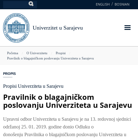
Skoči
ENGLISH
BOSNIAN
Pretraga
na
glavni
sadržaj
Univerzitet u Sarajevu
You
Početna
O Univerzitetu
Propisi
Pravilnik o blagajničkom poslovanju Univerziteta u Sarajevu
are
here
PROPIS
Propisi Univerziteta u Sarajevu
Pravilnik o blagajničkom
poslovanju Univerziteta u Sarajevu
Upravni odbor Univerziteta u Sarajevu je na 13. redovnoj sjednici
održanoj 25. 01. 2019. godine donio Odluku o
donošenju Pravilnika o blagajničkom poslovanju Univerziteta u