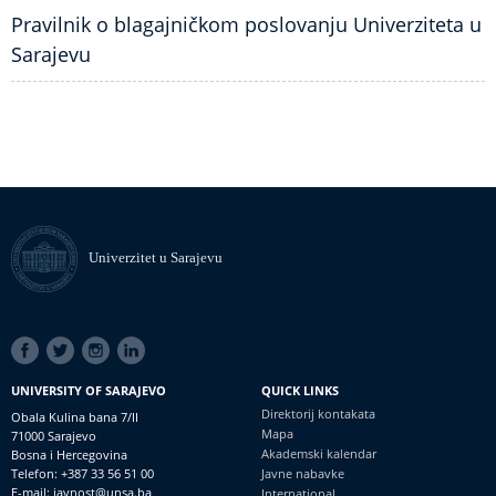
Pravilnik o blagajničkom poslovanju Univerziteta u
Sarajevu
Univerzitet u Sarajevu
SOCIAL
LINKS
UNIVERSITY OF SARAJEVO
QUICK LINKS
Direktorij kontakata
Obala Kulina bana 7/II
Mapa
71000 Sarajevo
Akademski kalendar
Bosna i Hercegovina
Telefon: +387 33 56 51 00
Javne nabavke
E-mail: javnost@unsa.ba
International