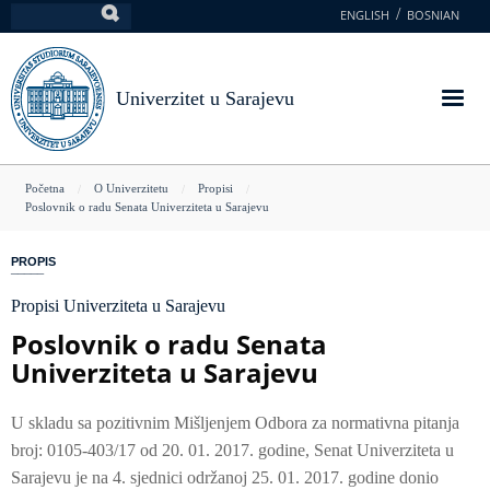
Skoči
ENGLISH
BOSNIAN
Pretraga
na
glavni
sadržaj
Univerzitet u Sarajevu
You
Početna
O Univerzitetu
Propisi
Poslovnik o radu Senata Univerziteta u Sarajevu
are
here
PROPIS
Propisi Univerziteta u Sarajevu
Poslovnik o radu Senata
Univerziteta u Sarajevu
U skladu sa pozitivnim Mišljenjem Odbora za normativna pitanja
broj: 0105-403/17 od 20. 01. 2017. godine, Senat Univerziteta u
Sarajevu je na 4. sjednici održanoj 25. 01. 2017. godine donio