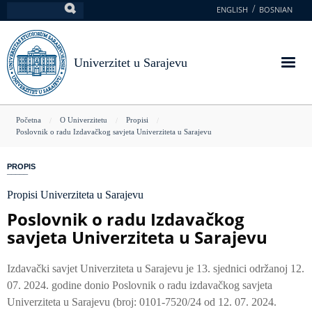
Skoči
ENGLISH
BOSNIAN
Pretraga
na
glavni
sadržaj
Univerzitet u Sarajevu
You
Početna
O Univerzitetu
Propisi
Poslovnik o radu Izdavačkog savjeta Univerziteta u Sarajevu
are
here
PROPIS
Propisi Univerziteta u Sarajevu
Poslovnik o radu Izdavačkog
savjeta Univerziteta u Sarajevu
Izdavački savjet Univerziteta u Sarajevu je 13. sjednici održanoj 12.
07. 2024. godine donio Poslovnik o radu izdavačkog savjeta
Univerziteta u Sarajevu (broj: 0101-7520/24 od 12. 07. 2024.